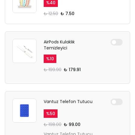
%
40
₺ 12.50
₺ 7.50
AirPods Kulaklık
Temizleyici
%
10
₺ 199.90
₺ 179.91
Vantuz Telefon Tutucu
%
50
₺ 198.00
₺ 99.00
Vantuz Telefon Tutucu