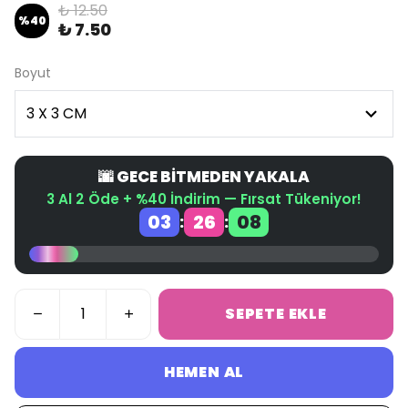
₺ 12.50
%
40
₺ 7.50
Boyut
🌆 GECE BİTMEDEN YAKALA
3 Al 2 Öde + %40 İndirim — Fırsat Tükeniyor!
03
26
08
:
:
SEPETE EKLE
HEMEN AL