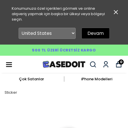
Konumunuza özel içerikleri görmek ve online
alışveriş yapmak için başka bir ülkeyi veya bölgeyi
seçin.
Devam
500 TL ÜZERI ÜCRETSIZ KARGO
0
Çok Satanlar
iPhone Modelleri
Sticker