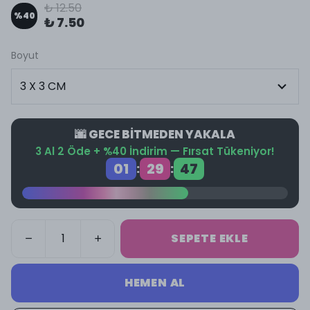
₺ 12.50
%
40
₺ 7.50
Boyut
🌆 GECE BİTMEDEN YAKALA
3 Al 2 Öde + %40 İndirim — Fırsat Tükeniyor!
01
29
47
:
:
SEPETE EKLE
HEMEN AL