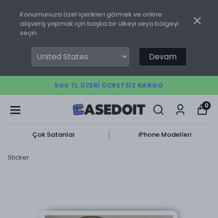
Konumunuza özel içerikleri görmek ve online
alışveriş yapmak için başka bir ülkeyi veya bölgeyi
seçin.
Devam
500 TL ÜZERI ÜCRETSIZ KARGO
0
Çok Satanlar
iPhone Modelleri
Sticker