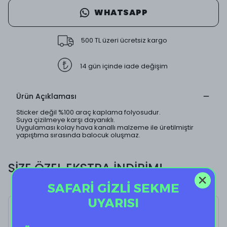
WHATSAPP
500 TL üzeri ücretsiz kargo
14 gün içinde iade değişim
Ürün Açıklaması
Sticker değil %100 araç kaplama folyosudur.
Suya çizilmeye karşı dayanıklı.
Uygulaması kolay hava kanallı malzeme ile üretilmiştir
yapıştıma sırasında balocuk oluşmaz.
SİZE ÖZEL EKSTRA İNDİRİM!
SAFARİ GİZLİ SEKME
UYARISI
Sunny Mirror