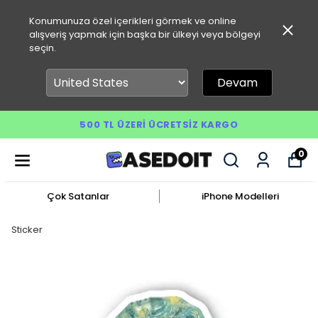
Konumunuza özel içerikleri görmek ve online
alışveriş yapmak için başka bir ülkeyi veya bölgeyi
seçin.
Devam
500 TL ÜZERI ÜCRETSIZ KARGO
0
Çok Satanlar
iPhone Modelleri
Sticker