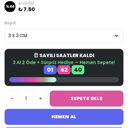
₺ 12.50
%
40
₺ 7.50
Boyut
⏰ SAYILI SAATLER KALDI
3 Al 2 Öde + Sürpriz Hediye — Hemen Sepete!
01
42
40
:
:
SEPETE EKLE
HEMEN AL