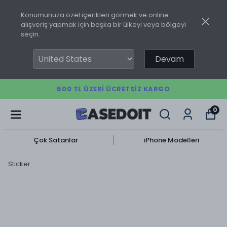
Konumunuza özel içerikleri görmek ve online
alışveriş yapmak için başka bir ülkeyi veya bölgeyi
seçin.
Devam
500 TL ÜZERI ÜCRETSIZ KARGO
0
Çok Satanlar
iPhone Modelleri
Sticker