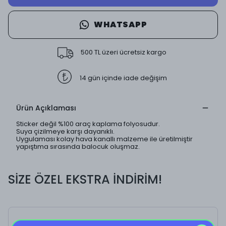
WHATSAPP
500 TL üzeri ücretsiz kargo
14 gün içinde iade değişim
Ürün Açıklaması
Sticker değil %100 araç kaplama folyosudur.
Suya çizilmeye karşı dayanıklı.
Uygulaması kolay hava kanallı malzeme ile üretilmiştir
yapıştıma sırasında balocuk oluşmaz.
SİZE ÖZEL EKSTRA İNDİRİM!
ST Nightmare