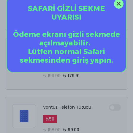
SAFARİ GİZLİ SEKME
%
40
UYARISI
₺ 12.50
₺ 7.50
Ödeme ekranı gizli sekmede
açılmayabilir.
AirPods Kulaklık
Lütfen normal Safari
Temizleyici
sekmesinden giriş yapın.
%
10
₺ 199.90
₺ 179.91
Vantuz Telefon Tutucu
%
50
₺ 198.00
₺ 99.00