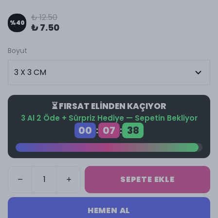
₺ 12.50
%
40
₺ 7.50
Boyut
⏳ FIRSAT ELİNDEN KAÇIYOR
3 Al 2 Öde + Sürpriz Hediye — Sepetin Bekliyor
00
07
37
:
:
SEPETE EKLE
HEMEN AL