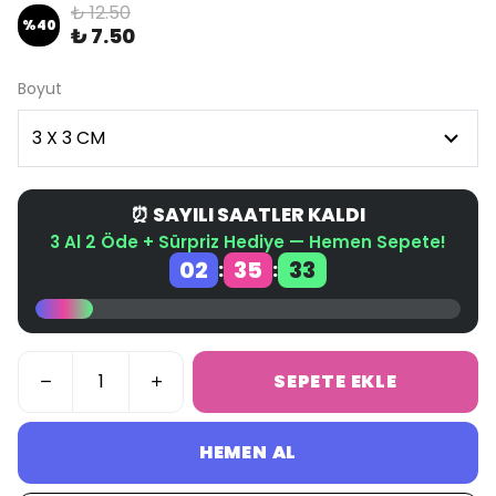
₺ 12.50
%
40
₺ 7.50
Boyut
⏰ SAYILI SAATLER KALDI
3 Al 2 Öde + Sürpriz Hediye — Hemen Sepete!
02
35
32
:
:
SEPETE EKLE
HEMEN AL