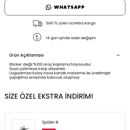
WHATSAPP
500 TL üzeri ücretsiz kargo
14 gün içinde iade değişim
Ürün Açıklaması
Sticker değil %100 araç kaplama folyosudur.
Suya çizilmeye karşı dayanıklı.
Uygulaması kolay hava kanallı malzeme ile üretilmiştir
yapıştıma sırasında balocuk oluşmaz.
SİZE ÖZEL EKSTRA İNDİRİM!
SAFARİ GİZLİ SEKME
UYARISI
Spider III