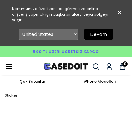
Konumunuza özel içerikleri görmek ve online
alışveriş yapmak için başka bir ülkeyi veya bölgeyi
seçin.
Devam
500 TL ÜZERI ÜCRETSIZ KARGO
0
Çok Satanlar
iPhone Modelleri
Sticker