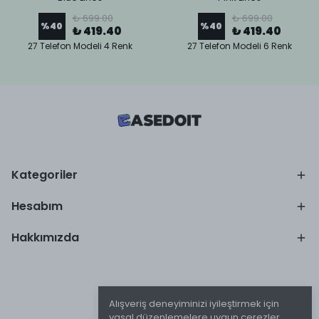
₺ 699.00
₺ 699.00
%
40
%
40
₺ 419.40
₺ 419.40
27 Telefon Modeli 4 Renk
27 Telefon Modeli 6 Renk
Kategoriler
Hesabım
Hakkımızda
Alışveriş deneyiminizi iyileştirmek için
yasal düzenlemelere uygun çerezler