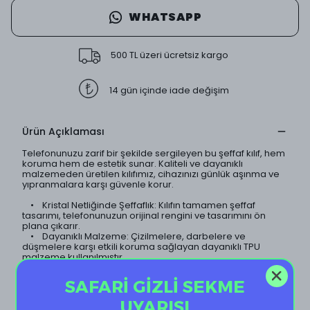
WHATSAPP
500 TL üzeri ücretsiz kargo
14 gün içinde iade değişim
Ürün Açıklaması
Telefonunuzu zarif bir şekilde sergileyen bu şeffaf kılıf, hem
koruma hem de estetik sunar. Kaliteli ve dayanıklı
malzemeden üretilen kılıfımız, cihazınızı günlük aşınma ve
yıpranmalara karşı güvenle korur.
• Kristal Netliğinde Şeffaflık: Kılıfın tamamen şeffaf
tasarımı, telefonunuzun orijinal rengini ve tasarımını ön
plana çıkarır.
• Dayanıklı Malzeme: Çizilmelere, darbelere ve
düşmelere karşı etkili koruma sağlayan dayanıklı TPU
malzeme kullanılmıştır.
• İnce ve Hafif Tasarım: Telefonunuzun ince yapısını
koruyan hafif tasarımı sayesinde, kılıf neredeyse
SAFARİ GİZLİ SEKME
görünmezdir.
• Sararma Yapmaz: Özel kaplama teknolojisi sayesinde
UYARISI
kılıf uzun süre sararma yapmaz ve ilk günkü şeffaflığını