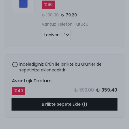
%
60
₺ 198.00
₺ 79.20
Vantuz Telefon Tutucu
İncelediğiniz ürün ile birlikte bu ürünler de
sepetinize eklenecektir!
Avantajlı Toplam
₺ 599.00
₺ 359.40
%
40
Birlikte Sepete Ekle (1)