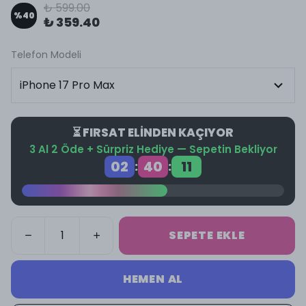
₺ 599.00
%
40
₺ 359.40
Telefon Modeli
⏳ FIRSAT ELİNDEN KAÇIYOR
3 Al 2 Öde + Sürpriz Hediye — Sepetin Bekliyor
02
40
11
:
:
SEPETE EKLE
HEMEN AL