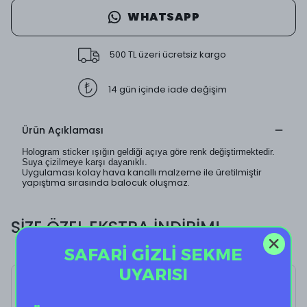
WHATSAPP
500 TL üzeri ücretsiz kargo
14 gün içinde iade değişim
Ürün Açıklaması
Hologram sticker ışığın geldiği açıya göre renk değiştirmektedir.
Suya çizilmeye karşı dayanıklı.
Uygulaması kolay hava kanallı malzeme ile üretilmiştir
yapıştıma sırasında balocuk oluşmaz.
SİZE ÖZEL EKSTRA İNDİRİM!
SAFARİ GİZLİ SEKME
UYARISI
Priestess