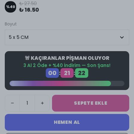
₺ 27.50
%
40
₺ 16.50
Boyut
🚨 KAÇIRANLAR PİŞMAN OLUYOR
3 Al 2 Öde + %40 İndirim — Son Şans!
00
21
21
:
:
SEPETE EKLE
HEMEN AL