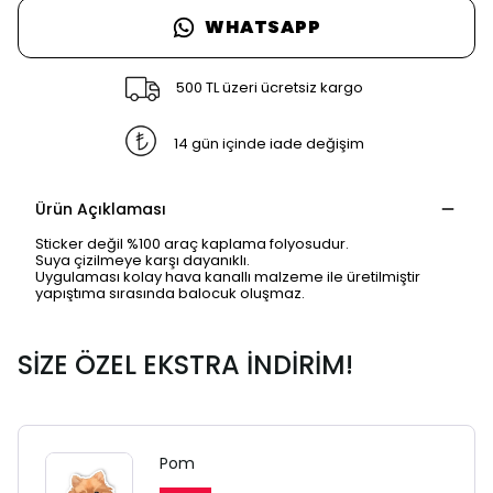
WHATSAPP
500 TL üzeri ücretsiz kargo
14 gün içinde iade değişim
Ürün Açıklaması
Sticker değil %100 araç kaplama folyosudur.
Suya çizilmeye karşı dayanıklı.
Uygulaması kolay hava kanallı malzeme ile üretilmiştir
yapıştıma sırasında balocuk oluşmaz.
SİZE ÖZEL EKSTRA İNDİRİM!
SAFARİ GİZLİ SEKME
UYARISI
Pom