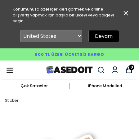
Konumunuza özel içerikleri görmek ve online
alışveriş yapmak için başka bir ülkeyi veya bölgeyi
seçin.
Devam
500 TL ÜZERI ÜCRETSIZ KARGO
0
Çok Satanlar
iPhone Modelleri
Sticker