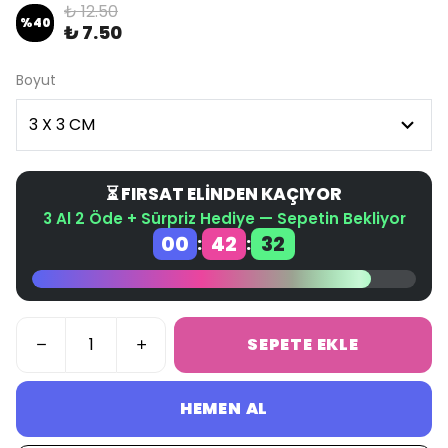
₺ 12.50
%
40
₺ 7.50
Boyut
⏳ FIRSAT ELİNDEN KAÇIYOR
3 Al 2 Öde + Sürpriz Hediye — Sepetin Bekliyor
00
42
32
:
:
SEPETE EKLE
HEMEN AL