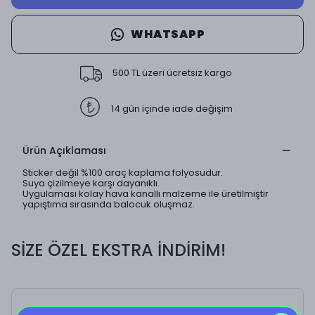
WHATSAPP
500 TL üzeri ücretsiz kargo
14 gün içinde iade değişim
Ürün Açıklaması
Sticker değil %100 araç kaplama folyosudur.
Suya çizilmeye karşı dayanıklı.
Uygulaması kolay hava kanallı malzeme ile üretilmiştir
yapıştıma sırasında balocuk oluşmaz.
SİZE ÖZEL EKSTRA İNDİRİM!
Pink Daisy