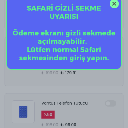
SAFARİ GİZLİ SEKME
%
40
UYARISI
₺ 12.50
₺ 7.50
Ödeme ekranı gizli sekmede
açılmayabilir.
AirPods Kulaklık
Lütfen normal Safari
Temizleyici
sekmesinden giriş yapın.
%
10
₺ 199.90
₺ 179.91
Vantuz Telefon Tutucu
%
50
₺ 198.00
₺ 99.00