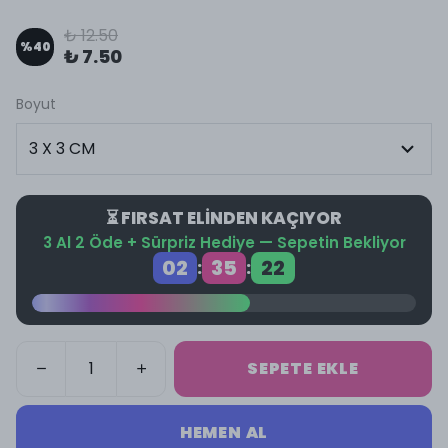
₺ 12.50
%
40
₺ 7.50
Boyut
⏳ FIRSAT ELİNDEN KAÇIYOR
3 Al 2 Öde + Sürpriz Hediye — Sepetin Bekliyor
02
35
22
:
:
SEPETE EKLE
HEMEN AL