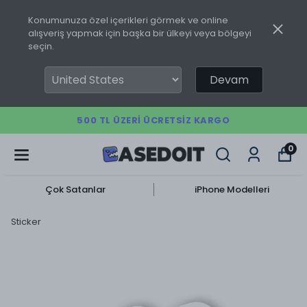
Konumunuza özel içerikleri görmek ve online
alışveriş yapmak için başka bir ülkeyi veya bölgeyi
seçin.
Devam
500 TL ÜZERI ÜCRETSIZ KARGO
0
Çok Satanlar
iPhone Modelleri
Sticker