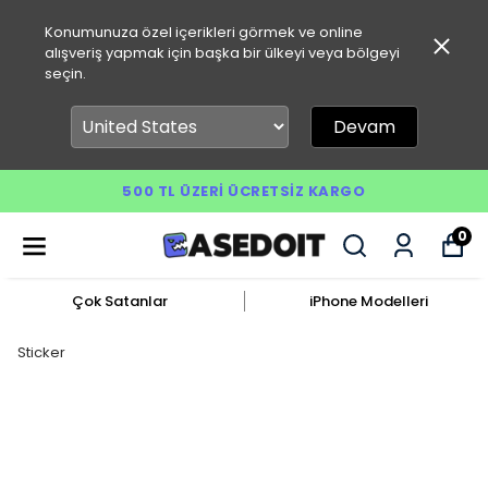
Konumunuza özel içerikleri görmek ve online
alışveriş yapmak için başka bir ülkeyi veya bölgeyi
seçin.
Devam
500 TL ÜZERI ÜCRETSIZ KARGO
0
Çok Satanlar
iPhone Modelleri
Sticker