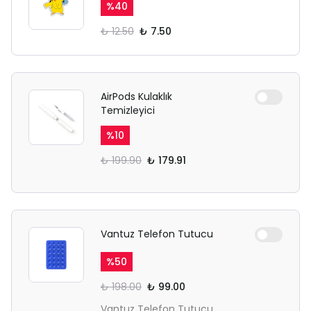
%
40
₺ 12.50
₺ 7.50
AirPods Kulaklık
Temizleyici
%
10
₺ 199.90
₺ 179.91
Vantuz Telefon Tutucu
%
50
₺ 198.00
₺ 99.00
Vantuz Telefon Tutucu