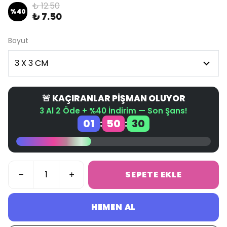
₺ 12.50
%
40
₺ 7.50
Boyut
🚨 KAÇIRANLAR PİŞMAN OLUYOR
3 Al 2 Öde + %40 İndirim — Son Şans!
01
50
30
:
:
SEPETE EKLE
HEMEN AL