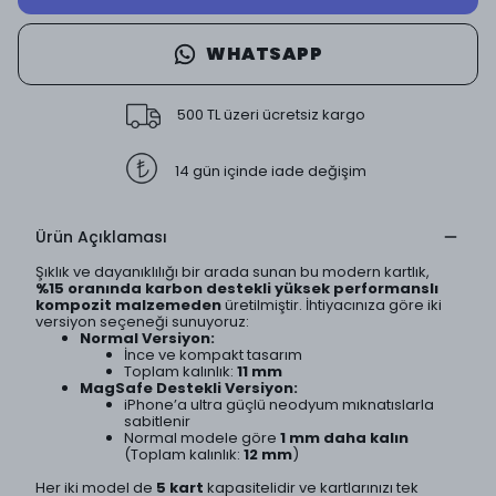
WHATSAPP
500 TL üzeri ücretsiz kargo
14 gün içinde iade değişim
Ürün Açıklaması
Şıklık ve dayanıklılığı bir arada sunan bu modern kartlık,
%15 oranında karbon destekli yüksek performanslı
kompozit malzemeden
üretilmiştir. İhtiyacınıza göre iki
versiyon seçeneği sunuyoruz:
Normal Versiyon:
İnce ve kompakt tasarım
Toplam kalınlık:
11 mm
MagSafe Destekli Versiyon:
iPhone’a ultra güçlü neodyum mıknatıslarla
sabitlenir
Normal modele göre
1 mm daha kalın
(Toplam kalınlık:
12 mm
)
Her iki model de
5 kart
kapasitelidir ve kartlarınızı tek