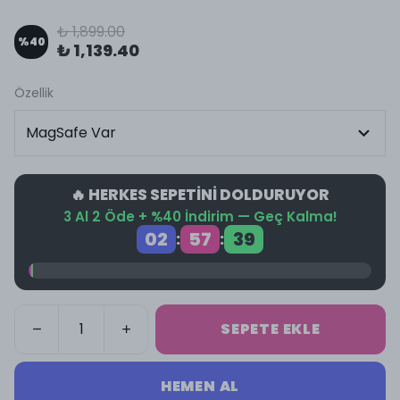
₺ 1,899.00
%
40
₺ 1,139.40
Özellik
🔥 HERKES SEPETİNİ DOLDURUYOR
3 Al 2 Öde + %40 İndirim — Geç Kalma!
02
57
38
:
:
SEPETE EKLE
HEMEN AL