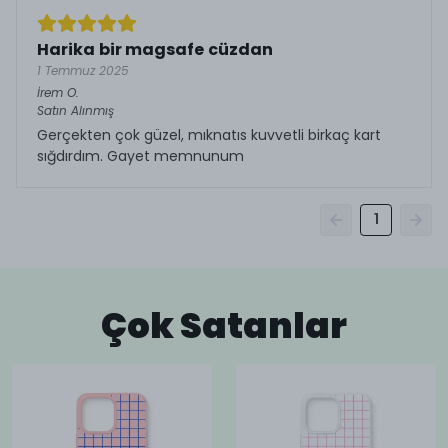
Harika bir magsafe cüzdan
1 Temmuz 2025
İrem
O.
Satın Alınmış
Gerçekten çok güzel, mıknatıs kuvvetli birkaç kart
sığdırdım. Gayet memnunum
1
Çok Satanlar