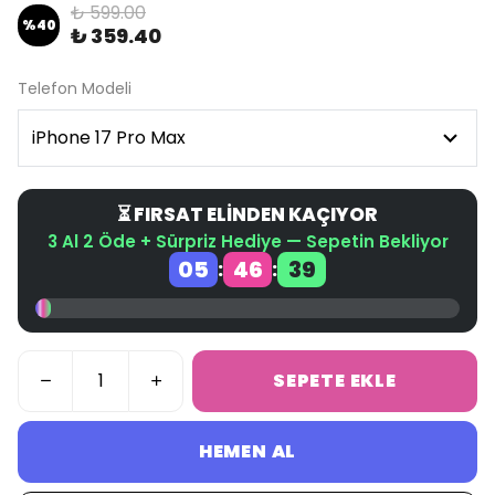
₺ 599.00
%
40
₺ 359.40
Telefon Modeli
⏳ FIRSAT ELİNDEN KAÇIYOR
3 Al 2 Öde + Sürpriz Hediye — Sepetin Bekliyor
05
46
39
:
:
SEPETE EKLE
HEMEN AL