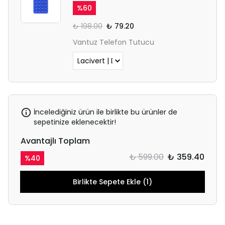
%
60
₺ 198.00
₺ 79.20
Vantuz Telefon Tutucu
İncelediğiniz ürün ile birlikte bu ürünler de
sepetinize eklenecektir!
Avantajlı Toplam
₺ 599.00
₺ 359.40
%
40
Birlikte Sepete Ekle (1)