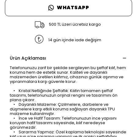
WHATSAPP
500 TL üzeri ücretsiz kargo
14 gün içinde iade değişim
Ürün Açıklaması
Telefonunuzu zarif bir şekilde sergileyen bu şeffaf kılıf, hem
koruma hem de estetik sunar. Kaliteli ve dayanıklı
malzemeden üretilen kılıfımız, cihazınızı günlük aşınma ve
yıpranmalara karşı güvenle korur.
• Kristal Netliğinde Şeffaflık: Kılıfın tamamen şeffaf
tasarımı, telefonunuzun orijinal rengini ve tasarımını ön
plana çıkarır.
• Dayanıklı Malzeme: Çizilmelere, darbelere ve
düşmelere karşı etkili koruma sağlayan dayanıklı TPU
malzeme kullanılmıştır.
• İnce ve Hafif Tasarım: Telefonunuzun ince yapısını
koruyan hafif tasarımı sayesinde, kılıf neredeyse
görünmezdir.
• Sararma Yapmaz: Özel kaplama teknolojisi sayesinde
kılıf uzun süre sararma yapmaz ve ilk günkü şeffaflığını