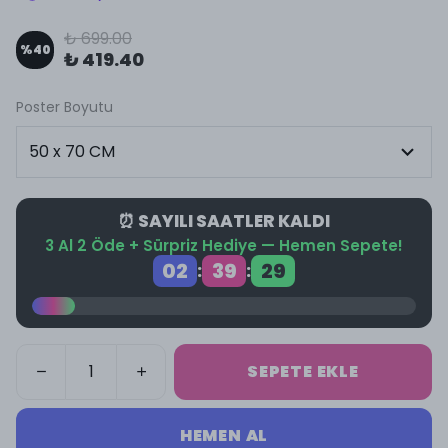
₺ 699.00
%
40
₺ 419.40
Poster Boyutu
⏰ SAYILI SAATLER KALDI
3 Al 2 Öde + Sürpriz Hediye — Hemen Sepete!
02
39
28
:
:
SEPETE EKLE
HEMEN AL