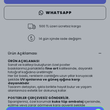
WHATSAPP
500 TL üzeri ücretsiz kargo
14 gün içinde iade değişim
Ürün Açıklaması
ÜRÜN AÇIKLAMASI
Sanat ve kaliteyi buluşturan özel poster
baskılarımız,parlaklıkta
fine art
kalitesinde, dayanıklı
fotoğraf kağıdına üretilmiştir.
Her bir baskı, renklerin canlılığını uzun yıllar koruyacak
şekilde
UV ışınlarına ve güneş ışığına karşı
dayanıklıdır
.
Tasarım detayları, ışıkla birlikte hayat bulur ve yaşam
alanlarınıza estetik bir dokunuş katar.
POSTERLER ÇERÇEVESİZ GÖNDERİLİR.
Siparişleriniz, özel korumalı
kuka tüp ambalaj
içerisinde,
ezilme veya zarar görmeye karşı güvenli şekilde
paketlenerek gönderilir.