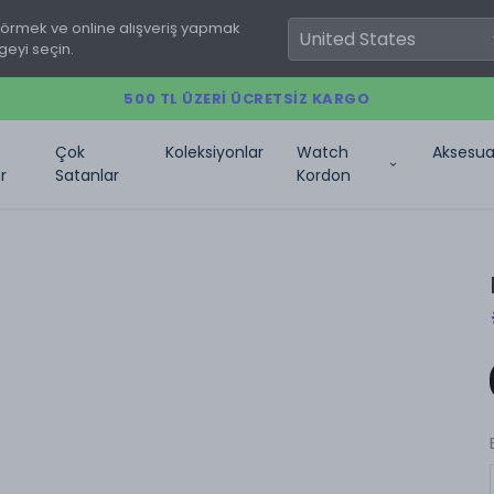
görmek ve online alışveriş yapmak
geyi seçin.
500 TL ÜZERI ÜCRETSIZ KARGO
Çok
Koleksiyonlar
Watch
Aksesua
r
Satanlar
Kordon