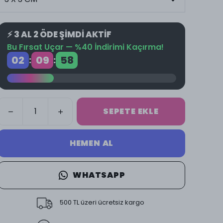
⚡ 3 AL 2 ÖDE ŞİMDİ AKTİF
Bu Fırsat Uçar — %40 İndirimi Kaçırma!
02
09
57
:
:
SEPETE EKLE
HEMEN AL
WHATSAPP
500 TL üzeri ücretsiz kargo