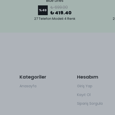
Blue Lines
₺ 699.00
%
40
₺ 419.40
27 Telefon Modeli 4 Renk
2
Kategoriler
Hesabım
Anasayfa
Giriş Yap
Kayıt Ol
Sipariş Sorgula