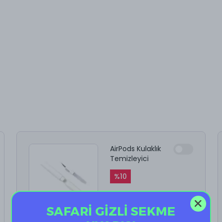
AirPods Kulaklık
Temizleyici
%
10
₺ 199.90
₺ 179.91
SAFARİ GİZLİ SEKME