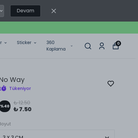
Devam
r
Sticker
360
0
Kaplama
No Way
Tükeniyor
₺ 12.50
%
40
₺ 7.50
Boyut