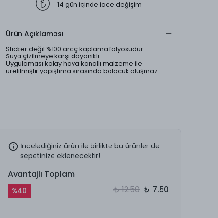
14 gün içinde iade değişim
Ürün Açıklaması
Sticker değil %100 araç kaplama folyosudur.
Suya çizilmeye karşı dayanıklı.
Uygulaması kolay hava kanallı malzeme ile
üretilmiştir yapıştıma sırasında balocuk oluşmaz.
İncelediğiniz ürün ile birlikte bu ürünler de
sepetinize eklenecektir!
Avantajlı Toplam
₺ 12.50
₺ 7.50
%
40