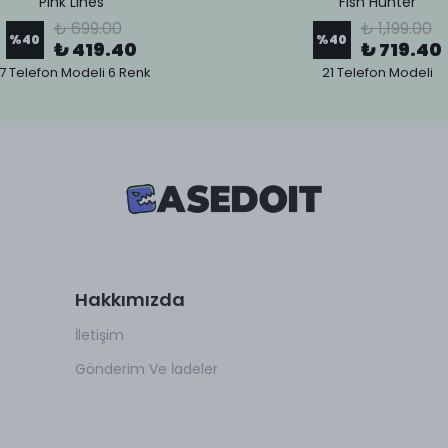
Pink Lines
Fish Hunter
₺ 699.00
₺ 1,199.00
%
40
%
40
₺ 419.40
₺ 719.40
7 Telefon Modeli 6 Renk
21 Telefon Modeli
Hakkımızda
İletişim
Gönderim Ve İadeler