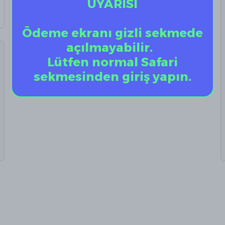
UYARISI
Ödeme ekranı gizli sekmede
açılmayabilir.
Lütfen normal Safari
sekmesinden giriş yapın.