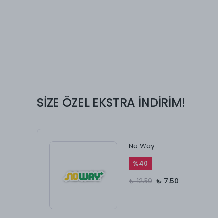
SİZE ÖZEL EKSTRA İNDİRİM!
No Way
%
40
₺ 12.50
₺ 7.50