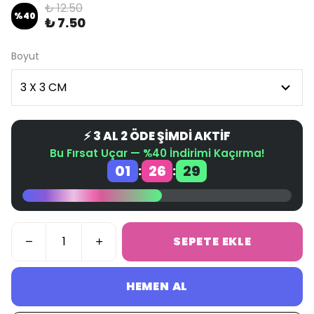
₺ 12.50
%
40
₺ 7.50
Boyut
⚡ 3 AL 2 ÖDE ŞİMDİ AKTİF
Bu Fırsat Uçar — %40 İndirimi Kaçırma!
01
26
29
:
:
SEPETE EKLE
HEMEN AL