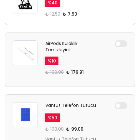
%
40
₺ 12.50
₺ 7.50
AirPods Kulaklık
Temizleyici
%
10
₺ 199.90
₺ 179.91
Vantuz Telefon Tutucu
%
50
₺ 198.00
₺ 99.00
Vantuz Telefon Tutucu