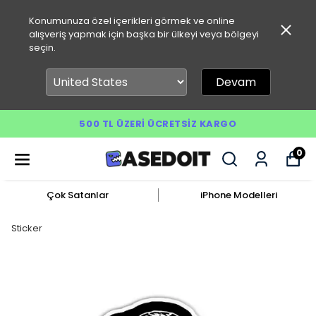
Konumunuza özel içerikleri görmek ve online
alışveriş yapmak için başka bir ülkeyi veya bölgeyi
seçin.
Devam
500 TL ÜZERI ÜCRETSIZ KARGO
0
Çok Satanlar
iPhone Modelleri
Sticker