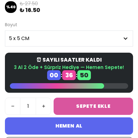
₺ 27.50
%
40
₺ 16.50
Boyut
⏰ SAYILI SAATLER KALDI
3 Al 2 Öde + Sürpriz Hediye — Hemen Sepete!
00
36
49
:
:
SEPETE EKLE
HEMEN AL