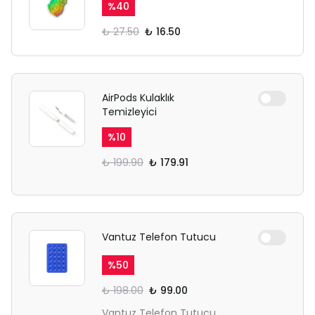
%
40
₺ 27.50
₺ 16.50
AirPods Kulaklık
Temizleyici
%
10
₺ 199.90
₺ 179.91
Vantuz Telefon Tutucu
%
50
₺ 198.00
₺ 99.00
Vantuz Telefon Tutucu