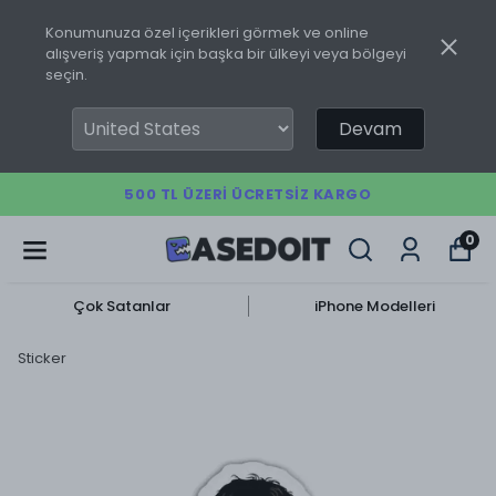
Konumunuza özel içerikleri görmek ve online
alışveriş yapmak için başka bir ülkeyi veya bölgeyi
seçin.
Devam
500 TL ÜZERI ÜCRETSIZ KARGO
0
Çok Satanlar
iPhone Modelleri
Sticker