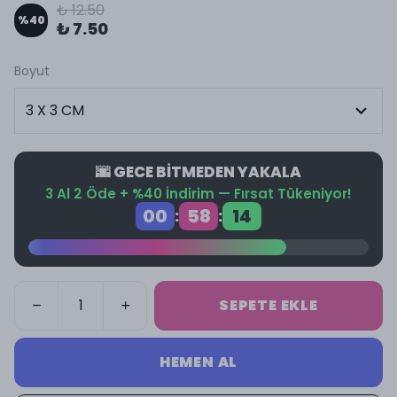
₺ 12.50
%
40
₺ 7.50
Boyut
🌆 GECE BİTMEDEN YAKALA
3 Al 2 Öde + %40 İndirim — Fırsat Tükeniyor!
00
58
13
:
:
SEPETE EKLE
HEMEN AL