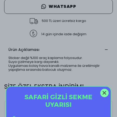
WHATSAPP
500 TL üzeri ücretsiz kargo
14 gün içinde iade değişim
Ürün Açıklaması
Sticker değil %100 araç kaplama folyosudur.
Suya çizilmeye karşı dayanıklı.
Uygulaması kolay hava kanallı malzeme ile üretilmiştir
yapıştıma sırasında balocuk oluşmaz.
SİZE ÖZEL EKSTRA İNDİRİM!
SAFARİ GİZLİ SEKME
UYARISI
Montana II