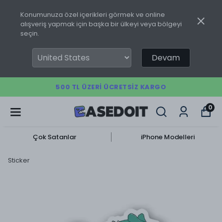
Konumunuza özel içerikleri görmek ve online
alışveriş yapmak için başka bir ülkeyi veya bölgeyi
seçin.
Devam
500 TL ÜZERI ÜCRETSIZ KARGO
0
Çok Satanlar
iPhone Modelleri
Sticker