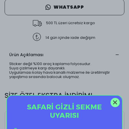
WHATSAPP
500 TL üzeri ücretsiz kargo
14 gün içinde iade değişim
Ürün Açıklaması
Sticker değil %100 araç kaplama folyosudur.
Suya çizilmeye karşı dayanıklı.
Uygulaması kolay hava kanallı malzeme ile üretilmiştir
yapıştıma sırasında balocuk oluşmaz.
SİZE ÖZEL EKSTRA İNDİRİM!
SAFARİ GİZLİ SEKME
UYARISI
Mintorus