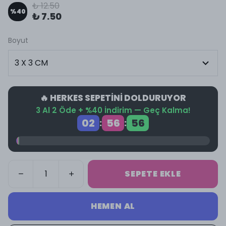
₺ 12.50
%
40
₺ 7.50
Boyut
🔥 HERKES SEPETİNİ DOLDURUYOR
3 Al 2 Öde + %40 İndirim — Geç Kalma!
02
56
56
:
:
SEPETE EKLE
HEMEN AL