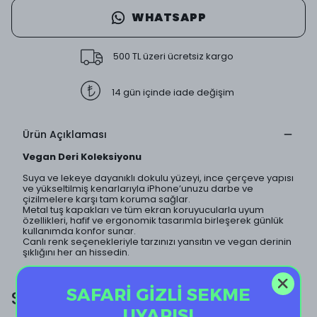
WHATSAPP
500 TL üzeri ücretsiz kargo
14 gün içinde iade değişim
Ürün Açıklaması
Vegan Deri Koleksiyonu
Suya ve lekeye dayanıklı dokulu yüzeyi, ince çerçeve yapısı
ve yükseltilmiş kenarlarıyla iPhone’unuzu darbe ve
çizilmelere karşı tam koruma sağlar.
Metal tuş kapakları ve tüm ekran koruyucularla uyum
özellikleri, hafif ve ergonomik tasarımla birleşerek günlük
kullanımda konfor sunar.
Canlı renk seçenekleriyle tarzınızı yansıtın ve vegan derinin
şıklığını her an hissedin.
SAFARİ GİZLİ SEKME
SİZE ÖZEL EKSTRA İNDİRİM!
UYARISI