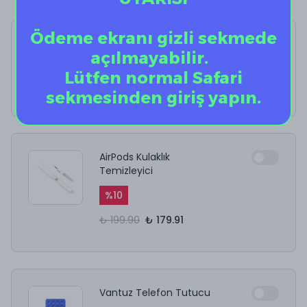
Ödeme ekranı gizli sekmede
Mint Tiger
açılmayabilir.
%
40
Lütfen normal Safari
₺ 1,199.00
₺ 719.40
sekmesinden giriş yapın.
AirPods Kulaklık
Temizleyici
%
10
₺ 199.90
₺ 179.91
Vantuz Telefon Tutucu