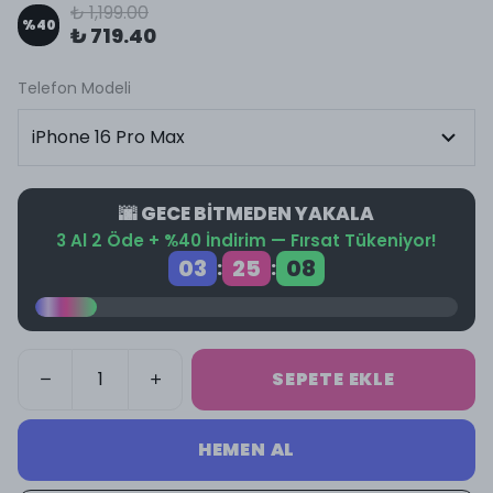
₺ 1,199.00
%
40
₺ 719.40
Telefon Modeli
🌆 GECE BİTMEDEN YAKALA
3 Al 2 Öde + %40 İndirim — Fırsat Tükeniyor!
03
25
08
:
:
SEPETE EKLE
HEMEN AL