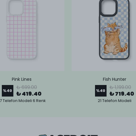
Pink Lines
Fish Hunter
₺ 699.00
₺ 1,199.00
%
40
%
40
₺ 419.40
₺ 719.40
7 Telefon Modeli 6 Renk
21 Telefon Modeli