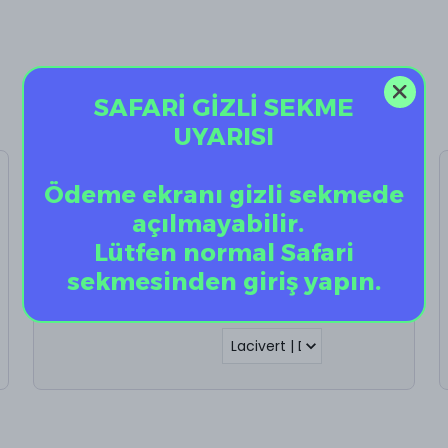
SAFARİ GİZLİ SEKME
UYARISI
Vantuz Telefon
Ödeme ekranı gizli sekmede
Tutucu
açılmayabilir.
%
60
Lütfen normal Safari
sekmesinden giriş yapın.
₺ 198.00
₺ 79.20
Vantuz Telefon Tutucu