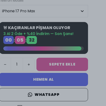
Telefon Modeli
🚨 KAÇIRANLAR PİŞMAN OLUYOR
3 Al 2 Öde + %40 İndirim — Son Şans!
00
05
31
:
:
SEPETE EKLE
HEMEN AL
WHATSAPP