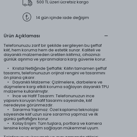
500 TL üzeri ücretsiz kargo
14 gün içinde iade değişim
Ürün Açıklaması
Telefonunuzu zarif bir şekilde sergileyen bu şeffaf
kılıf, hem koruma hem de estetik sunar. Kaliteli ve
dayanıklı malzemeden üretilen kılıfımız, cihazınızı
günlük aşınma ve yıpranmalara karşı güvenle korur.
• Kristal Netliğinde Şeffaflık: Kılıfın tamamen şeffaf
tasarımı, telefonunuzun orijinal rengini ve tasarımını
ön plana çıkarır.
• Dayanıklı Malzeme: Çizilmelere, darbelere ve
düşmelere karşı etkili koruma sağlayan dayanıklı TPU
malzeme kullanılmıştır.
• İnce ve Hafif Tasarım: Telefonunuzun ince
yapısını koruyan hafif tasarımı sayesinde, kılıf
neredeyse görünmezdir.
• Sararma Yapmaz: Özel kaplama teknolojisi
sayesinde kılıf uzun süre sararma yapmaz ve ilk
günkü şeffaflığını korur.
• Kolay Erişim: Tüm tuşlara, portlara ve kamera
lensine kolay erişim sağlayan mükemmel uyum.