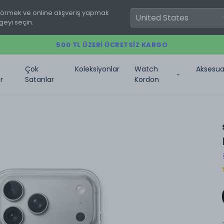
görmek ve online alışveriş yapmak
geyi seçin.
500 TL ÜZERI ÜCRETSIZ KARGO
Çok
Koleksiyonlar
Watch
Aksesua
r
Satanlar
Kordon