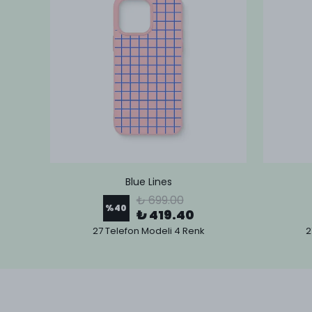
Blue Lines
₺ 699.00
%
40
₺ 419.40
27 Telefon Modeli 4 Renk
2