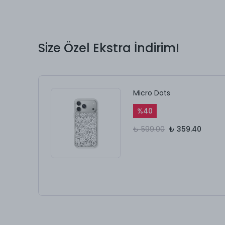
Size Özel Ekstra İndirim!
Micro Dots
%
40
₺ 599.00
₺ 359.40