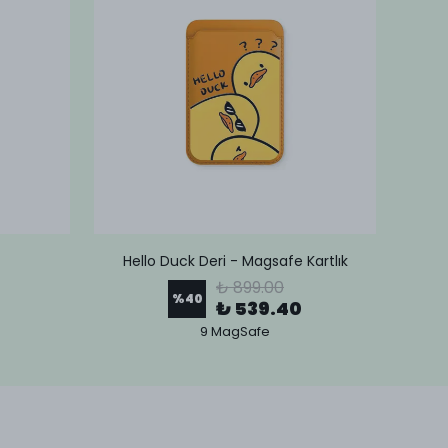
Hello Duck Deri - Magsafe Kartlık
Lov
₺ 899.00
%
40
₺ 539.40
9 MagSafe