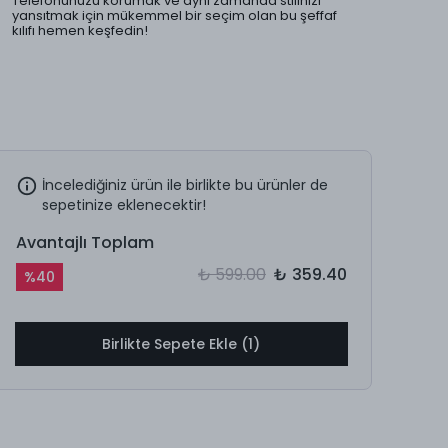
Telefonunuzu korumak ve aynı zamanda stilinizi
yansıtmak için mükemmel bir seçim olan bu şeffaf
kılıfı hemen keşfedin!
İncelediğiniz ürün ile birlikte bu ürünler de
sepetinize eklenecektir!
Avantajlı Toplam
₺ 599.00
₺ 359.40
%
40
Birlikte Sepete Ekle (1)