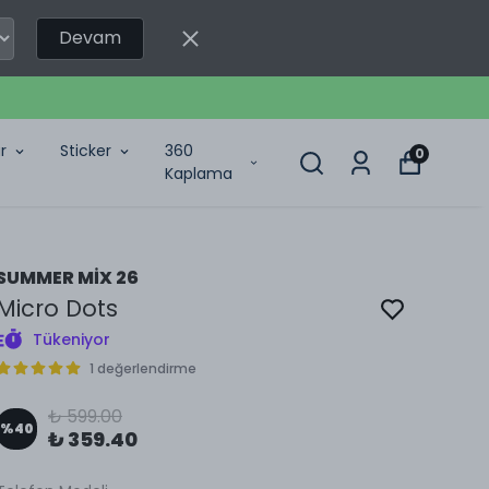
Devam
r
Sticker
360
0
Kaplama
SUMMER MİX 26
Micro Dots
Tükeniyor
1 değerlendirme
₺ 599.00
%
40
₺ 359.40