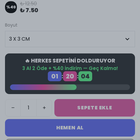
₺ 12.50
%
40
₺ 7.50
Boyut
🔥 HERKES SEPETİNİ DOLDURUYOR
3 Al 2 Öde + %40 İndirim — Geç Kalma!
01
20
03
:
:
SEPETE EKLE
HEMEN AL