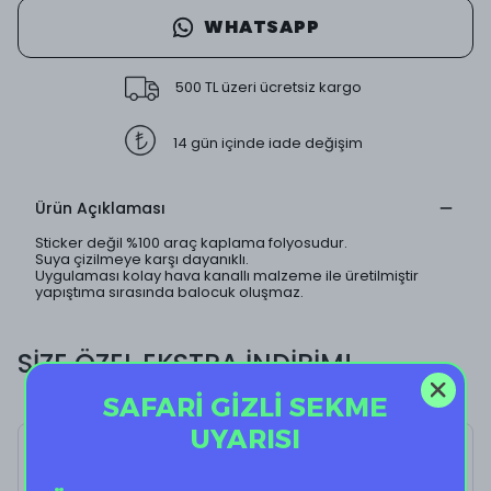
WHATSAPP
500 TL üzeri ücretsiz kargo
14 gün içinde iade değişim
Ürün Açıklaması
Sticker değil %100 araç kaplama folyosudur.
Suya çizilmeye karşı dayanıklı.
Uygulaması kolay hava kanallı malzeme ile üretilmiştir
yapıştıma sırasında balocuk oluşmaz.
SİZE ÖZEL EKSTRA İNDİRİM!
SAFARİ GİZLİ SEKME
UYARISI
Manifest