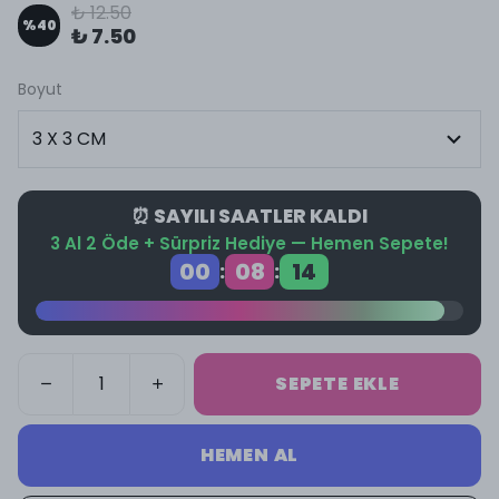
₺ 12.50
%
40
₺ 7.50
Boyut
⏰ SAYILI SAATLER KALDI
3 Al 2 Öde + Sürpriz Hediye — Hemen Sepete!
00
08
14
:
:
SEPETE EKLE
HEMEN AL