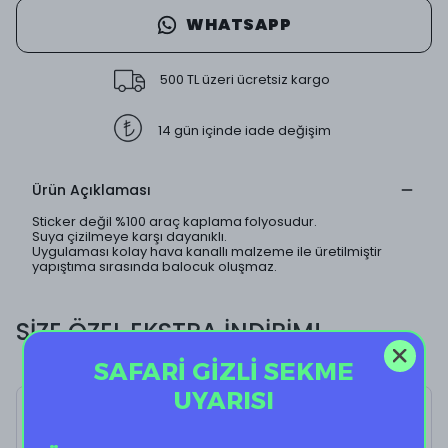
WHATSAPP
500 TL üzeri ücretsiz kargo
14 gün içinde iade değişim
Ürün Açıklaması
Sticker değil %100 araç kaplama folyosudur.
Suya çizilmeye karşı dayanıklı.
Uygulaması kolay hava kanallı malzeme ile üretilmiştir
yapıştıma sırasında balocuk oluşmaz.
SİZE ÖZEL EKSTRA İNDİRİM!
SAFARİ GİZLİ SEKME
UYARISI
Man Club