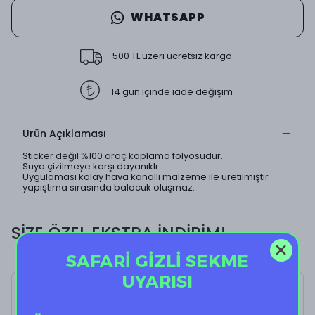
WHATSAPP
500 TL üzeri ücretsiz kargo
14 gün içinde iade değişim
Ürün Açıklaması
Sticker değil %100 araç kaplama folyosudur.
Suya çizilmeye karşı dayanıklı.
Uygulaması kolay hava kanallı malzeme ile üretilmiştir
yapıştıma sırasında balocuk oluşmaz.
SİZE ÖZEL EKSTRA İNDİRİM!
SAFARİ GİZLİ SEKME
UYARISI
Letter Q