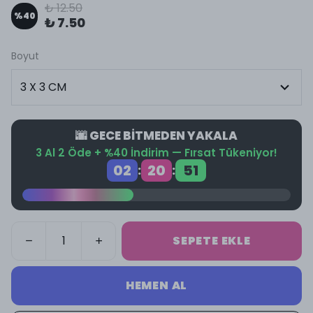
₺ 12.50
%
40
₺ 7.50
Boyut
🌆 GECE BİTMEDEN YAKALA
3 Al 2 Öde + %40 İndirim — Fırsat Tükeniyor!
02
20
51
:
:
SEPETE EKLE
HEMEN AL