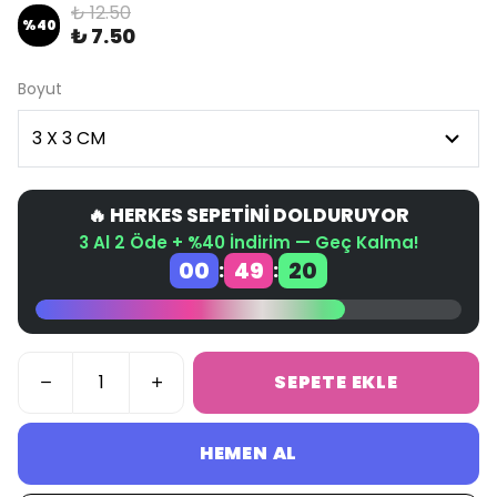
₺ 12.50
%
40
₺ 7.50
Boyut
🔥 HERKES SEPETİNİ DOLDURUYOR
3 Al 2 Öde + %40 İndirim — Geç Kalma!
00
49
20
:
:
SEPETE EKLE
HEMEN AL