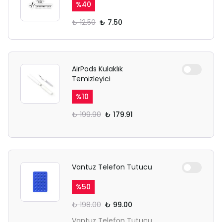
%
40
₺ 12.50
₺ 7.50
AirPods Kulaklık
Temizleyici
%
10
₺ 199.90
₺ 179.91
Vantuz Telefon Tutucu
%
50
₺ 198.00
₺ 99.00
Vantuz Telefon Tutucu