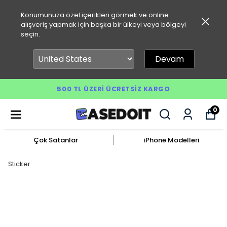
Konumunuza özel içerikleri görmek ve online
alışveriş yapmak için başka bir ülkeyi veya bölgeyi
seçin.
Devam
500 TL ÜZERI ÜCRETSIZ KARGO
0
Çok Satanlar
iPhone Modelleri
Sticker