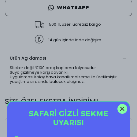
WHATSAPP
500 TL üzeri ücretsiz kargo
14 gün içinde iade değişim
Ürün Açıklaması
Sticker değil %100 araç kaplama folyosudur.
Suya çizilmeye karşı dayanıklı.
Uygulaması kolay hava kanallı malzeme ile üretilmiştir
yapıştıma sırasında balocuk oluşmaz.
SİZE ÖZEL EKSTRA İNDİRİM!
SAFARİ GİZLİ SEKME
UYARISI
Jurassick