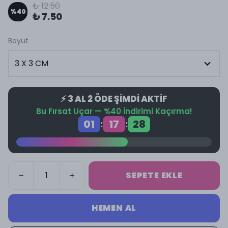
₺ 12.50
%
40
₺ 7.50
Boyut
⚡ 3 AL 2 ÖDE ŞİMDİ AKTİF
Bu Fırsat Uçar — %40 İndirimi Kaçırma!
01
17
28
:
:
SEPETE EKLE
HEMEN AL