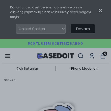
Konumunuza özel içerikleri görmek ve online
alışveriş yapmak için başka bir ülkeyi veya bölgeyi
seçin.
Devam
500 TL ÜZERI ÜCRETSIZ KARGO
0
Çok Satanlar
iPhone Modelleri
Sticker