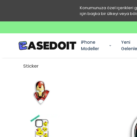
Konumunuza özel içerikleri 
için başka bir ülkeyi veya böl
iPhone
Yeni
Modeller
Gelenle
Sticker