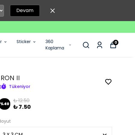
Devam
r
Sticker
360
0
Kaplama
IRON II
Tükeniyor
₺ 12.50
%
40
₺ 7.50
Boyut