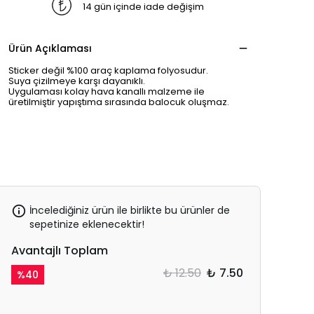
14 gün içinde iade değişim
Ürün Açıklaması
Sticker değil %100 araç kaplama folyosudur.
Suya çizilmeye karşı dayanıklı.
Uygulaması kolay hava kanallı malzeme ile
üretilmiştir yapıştıma sırasında balocuk oluşmaz.
İncelediğiniz ürün ile birlikte bu ürünler de
sepetinize eklenecektir!
Avantajlı Toplam
₺ 12.50
₺ 7.50
%
40