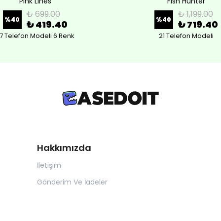
Pink Lines
Fish Hunter
₺ 699.00
₺ 1,199.00
%
40
%
40
₺ 419.40
₺ 719.40
7 Telefon Modeli 6 Renk
21 Telefon Modeli
Hakkımızda
İletişim
Gönderim Ve İadeler