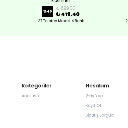
Blue Lines
₺ 699.00
%
40
₺ 419.40
27 Telefon Modeli 4 Renk
2
Kategoriler
Hesabım
Anasayfa
Giriş Yap
Kayıt Ol
Sipariş Sorgula