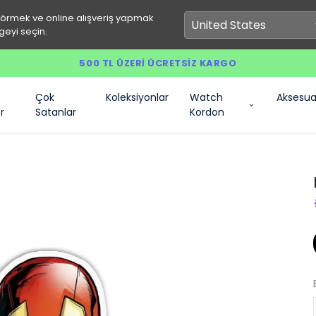
görmek ve online alışveriş yapmak
geyi seçin.
500 TL ÜZERI ÜCRETSIZ KARGO
Çok
Koleksiyonlar
Watch
Aksesua
r
Satanlar
Kordon