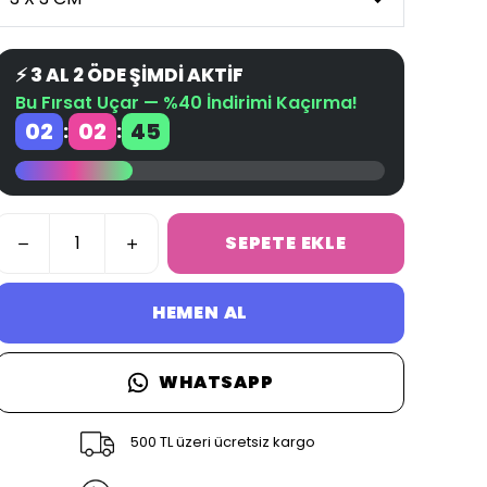
⚡ 3 AL 2 ÖDE ŞİMDİ AKTİF
Bu Fırsat Uçar — %40 İndirimi Kaçırma!
02
02
45
:
:
SEPETE EKLE
HEMEN AL
WHATSAPP
500 TL üzeri ücretsiz kargo