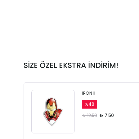
SİZE ÖZEL EKSTRA İNDİRİM!
IRON II
%
40
₺ 12.50
₺ 7.50