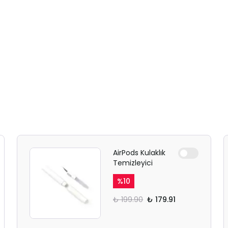
AirPods Kulaklık
Temizleyici
%
10
₺ 199.90
₺ 179.91
SAFARİ GİZLİ SEKME