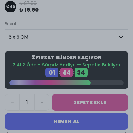
₺ 27.50
%
40
₺ 16.50
Boyut
⏳ FIRSAT ELİNDEN KAÇIYOR
3 Al 2 Öde + Sürpriz Hediye — Sepetin Bekliyor
01
44
34
:
:
SEPETE EKLE
HEMEN AL