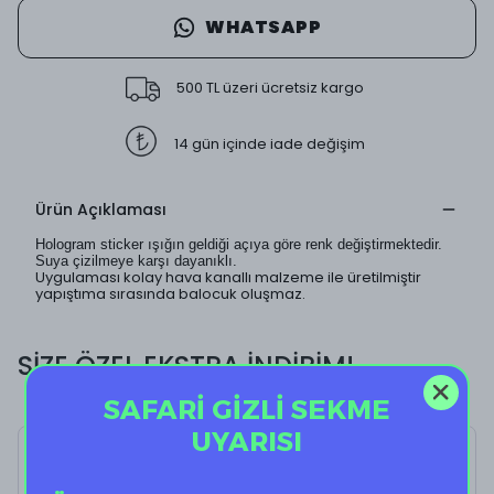
WHATSAPP
500 TL üzeri ücretsiz kargo
14 gün içinde iade değişim
Ürün Açıklaması
Hologram sticker ışığın geldiği açıya göre renk değiştirmektedir.
Suya çizilmeye karşı dayanıklı.
Uygulaması kolay hava kanallı malzeme ile üretilmiştir
yapıştıma sırasında balocuk oluşmaz.
SİZE ÖZEL EKSTRA İNDİRİM!
SAFARİ GİZLİ SEKME
UYARISI
Holo Zeus