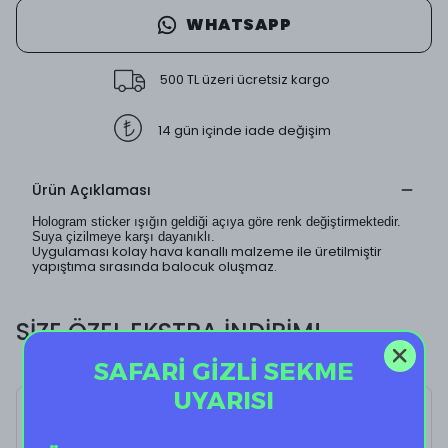
WHATSAPP
500 TL üzeri ücretsiz kargo
14 gün içinde iade değişim
Ürün Açıklaması
Hologram sticker ışığın geldiği açıya göre renk değiştirmektedir.
Suya çizilmeye karşı dayanıklı.
Uygulaması kolay hava kanallı malzeme ile üretilmiştir
yapıştıma sırasında balocuk oluşmaz.
SİZE ÖZEL EKSTRA İNDİRİM!
SAFARİ GİZLİ SEKME
UYARISI
Holo Typewriter