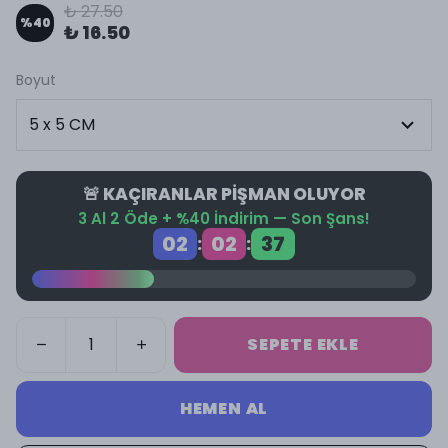
₺ 27.50
%
40
₺ 16.50
Boyut
🚨 KAÇIRANLAR PİŞMAN OLUYOR
3 Al 2 Öde + %40 İndirim — Son Şans!
02
02
37
:
:
SEPETE EKLE
HEMEN AL