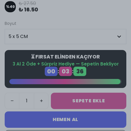
₺ 27.50
%
40
₺ 16.50
Boyut
⏳ FIRSAT ELİNDEN KAÇIYOR
3 Al 2 Öde + Sürpriz Hediye — Sepetin Bekliyor
00
03
36
:
:
SEPETE EKLE
HEMEN AL