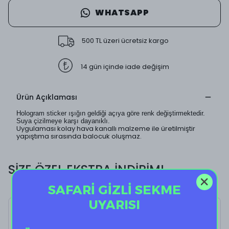
WHATSAPP
500 TL üzeri ücretsiz kargo
14 gün içinde iade değişim
Ürün Açıklaması
Hologram sticker ışığın geldiği açıya göre renk değiştirmektedir.
Suya çizilmeye karşı dayanıklı.
Uygulaması kolay hava kanallı malzeme ile üretilmiştir
yapıştıma sırasında balocuk oluşmaz.
SİZE ÖZEL EKSTRA İNDİRİM!
SAFARİ GİZLİ SEKME
UYARISI
Holo Sun