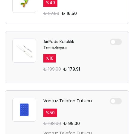
%
40
₺ 27.50
₺ 16.50
AirPods Kulaklık
Temizleyici
%
10
₺ 199.90
₺ 179.91
Vantuz Telefon Tutucu
%
50
₺ 198.00
₺ 99.00
Vantuz Telefon Tutucu