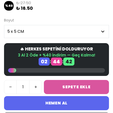
₺ 27.50
%
40
₺ 16.50
Boyut
🔥 HERKES SEPETİNİ DOLDURUYOR
3 Al 2 Öde + %40 İndirim — Geç Kalma!
02
44
42
:
:
SEPETE EKLE
HEMEN AL