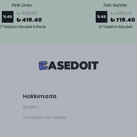
Pink Lines
Fish Hunter
₺ 699.00
₺ 1,199.00
%
40
%
40
₺ 419.40
₺ 719.40
7 Telefon Modeli 6 Renk
21 Telefon Modeli
Hakkımızda
İletişim
Gönderim Ve İadeler