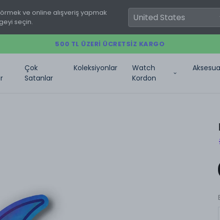
görmek ve online alışveriş yapmak
geyi seçin.
500 TL ÜZERI ÜCRETSIZ KARGO
Çok
Koleksiyonlar
Watch
Aksesua
r
Satanlar
Kordon