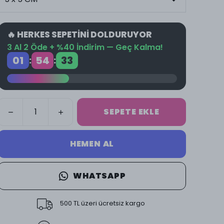
🔥 HERKES SEPETİNİ DOLDURUYOR
3 Al 2 Öde + %40 İndirim — Geç Kalma!
01
54
32
:
:
SEPETE EKLE
HEMEN AL
WHATSAPP
500 TL üzeri ücretsiz kargo