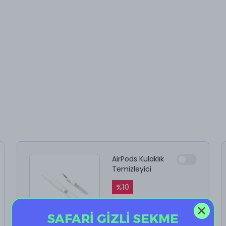
AirPods Kulaklık
Temizleyici
%
10
₺ 199.90
₺ 179.91
SAFARİ GİZLİ SEKME