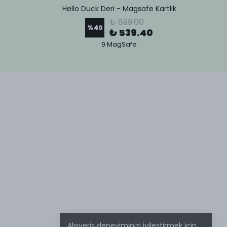
Hello Duck Deri - Magsafe Kartlık
Lov
₺ 899.00
%
40
₺ 539.40
9 MagSafe
Alışveriş deneyiminizi iyileştirmek için