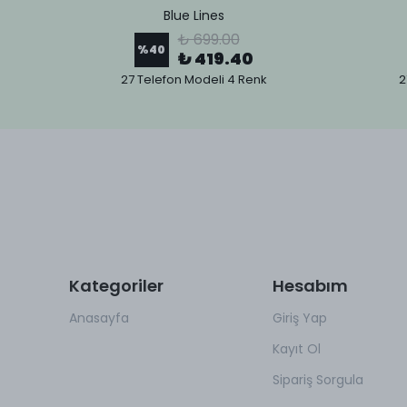
Blue Lines
₺ 699.00
%
40
₺ 419.40
27 Telefon Modeli 4 Renk
2
Kategoriler
Hesabım
Anasayfa
Giriş Yap
Kayıt Ol
Sipariş Sorgula