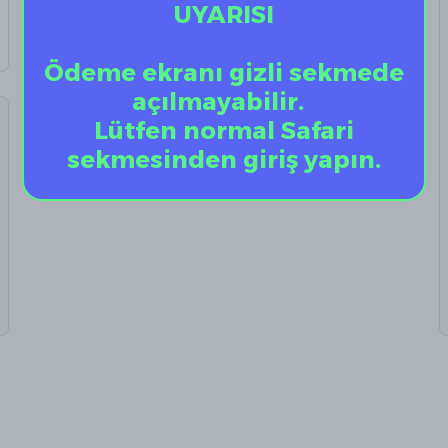
UYARISI
Ödeme ekranı gizli sekmede
açılmayabilir.
Lütfen normal Safari
sekmesinden giriş yapın.