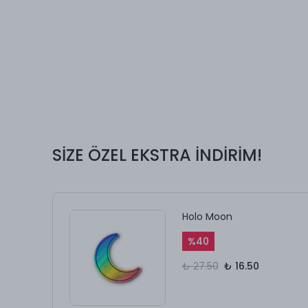
SİZE ÖZEL EKSTRA İNDİRİM!
Holo Moon
%
40
₺ 27.50
₺ 16.50