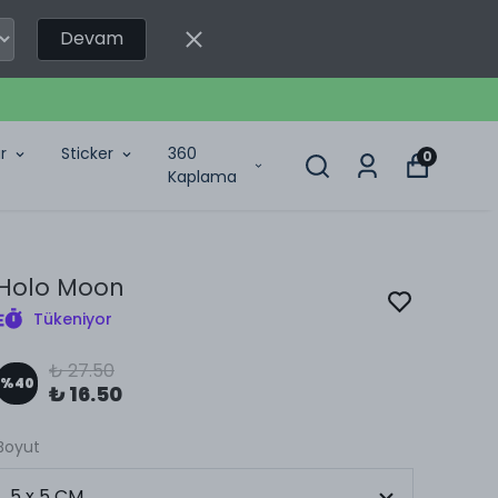
Devam
r
Sticker
360
0
Kaplama
Holo Moon
Tükeniyor
₺ 27.50
%
40
₺ 16.50
Boyut