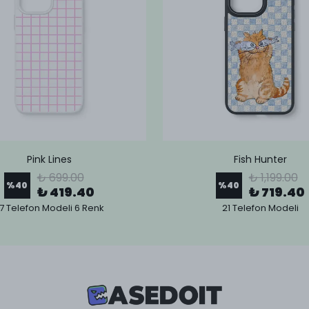
Pink Lines
Fish Hunter
₺ 699.00
₺ 1,199.00
%
40
%
40
₺ 419.40
₺ 719.40
7 Telefon Modeli 6 Renk
21 Telefon Modeli