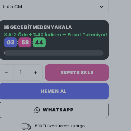
🌆 GECE BİTMEDEN YAKALA
3 Al 2 Öde + %40 İndirim — Fırsat Tükeniyor!
03
58
44
:
:
SEPETE EKLE
HEMEN AL
WHATSAPP
500 TL üzeri ücretsiz kargo