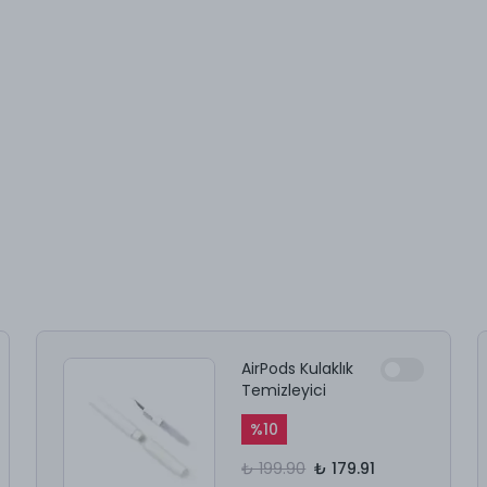
AirPods Kulaklık
Temizleyici
%
10
₺ 199.90
₺ 179.91