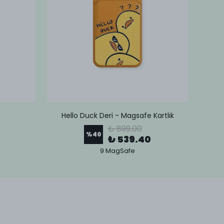
Hello Duck Deri - Magsafe Kartlık
Lov
₺ 899.00
%
40
₺ 539.40
9 MagSafe