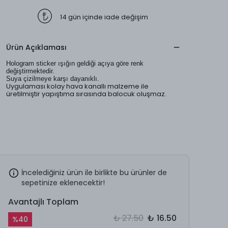
14 gün içinde iade değişim
Ürün Açıklaması
Hologram sticker ışığın geldiği açıya göre renk
değiştirmektedir.
Suya çizilmeye karşı dayanıklı.
Uygulaması kolay hava kanallı malzeme ile
üretilmiştir yapıştıma sırasında balocuk oluşmaz.
İncelediğiniz ürün ile birlikte bu ürünler de
sepetinize eklenecektir!
Avantajlı Toplam
₺ 27.50
₺ 16.50
%
40