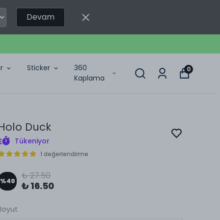
Devam
r
Sticker
360
0
Kaplama
Holo Duck
Tükeniyor
1 değerlendirme
₺ 27.50
%
40
₺ 16.50
Boyut