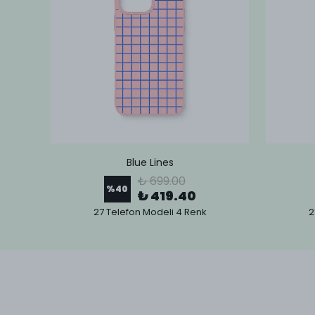
Blue Lines
₺ 699.00
%
40
₺ 419.40
27 Telefon Modeli 4 Renk
2