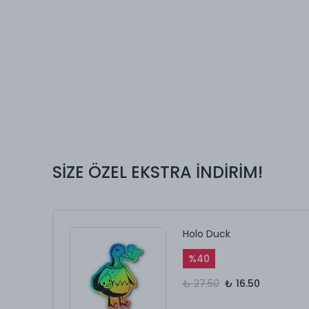
SİZE ÖZEL EKSTRA İNDİRİM!
Holo Duck
%
40
₺ 27.50
₺ 16.50