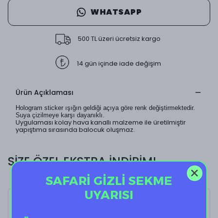
WHATSAPP
500 TL üzeri ücretsiz kargo
14 gün içinde iade değişim
Ürün Açıklaması
Hologram sticker ışığın geldiği açıya göre renk değiştirmektedir.
Suya çizilmeye karşı dayanıklı.
Uygulaması kolay hava kanallı malzeme ile üretilmiştir
yapıştıma sırasında balocuk oluşmaz.
SİZE ÖZEL EKSTRA İNDİRİM!
SAFARİ GİZLİ SEKME
UYARISI
Hipnosis I