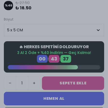
₺ 27.50
%
40
₺ 16.50
Boyut
🔥 HERKES SEPETİNİ DOLDURUYOR
3 Al 2 Öde + %40 İndirim — Geç Kalma!
00
43
37
:
:
SEPETE EKLE
HEMEN AL