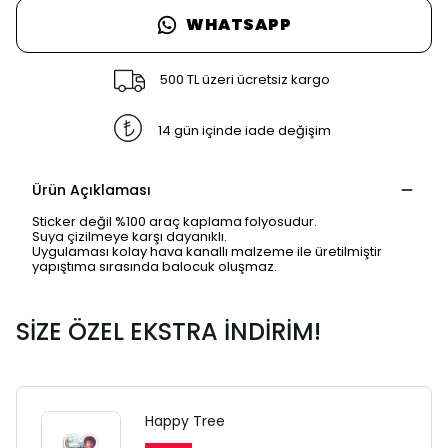
WHATSAPP
500 TL üzeri ücretsiz kargo
14 gün içinde iade değişim
Ürün Açıklaması
Sticker değil %100 araç kaplama folyosudur.
Suya çizilmeye karşı dayanıklı.
Uygulaması kolay hava kanallı malzeme ile üretilmiştir
yapıştıma sırasında balocuk oluşmaz.
SİZE ÖZEL EKSTRA İNDİRİM!
SAFARİ GİZLİ SEKME
UYARISI
Happy Tree