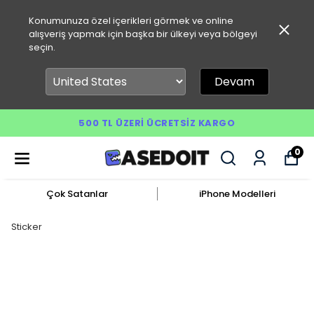
Konumunuza özel içerikleri görmek ve online
alışveriş yapmak için başka bir ülkeyi veya bölgeyi
seçin.
Devam
500 TL ÜZERI ÜCRETSIZ KARGO
0
Çok Satanlar
iPhone Modelleri
Sticker