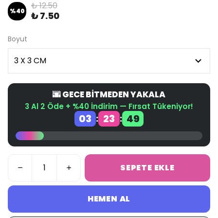
₺ 12.50
%
40
₺ 7.50
Boyut
🌆 GECE BİTMEDEN YAKALA
3 Al 2 Öde + %40 İndirim — Fırsat Tükeniyor!
03
23
48
:
:
SEPETE EKLE
HEMEN AL