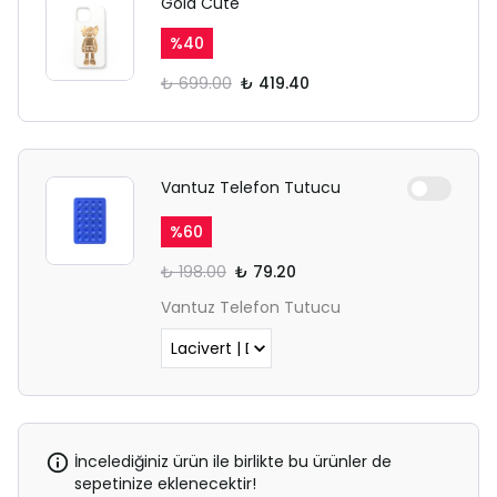
Gold Cute
%
40
₺ 699.00
₺ 419.40
Vantuz Telefon Tutucu
%
60
₺ 198.00
₺ 79.20
Vantuz Telefon Tutucu
İncelediğiniz ürün ile birlikte bu ürünler de
sepetinize eklenecektir!