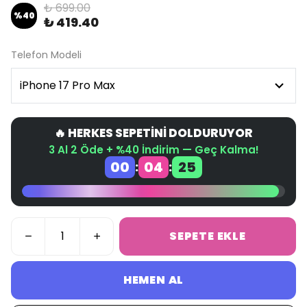
₺ 699.00
%
40
₺ 419.40
Telefon Modeli
🔥 HERKES SEPETİNİ DOLDURUYOR
3 Al 2 Öde + %40 İndirim — Geç Kalma!
00
04
24
:
:
SEPETE EKLE
HEMEN AL