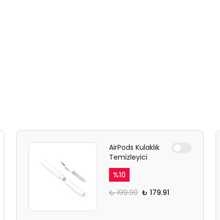
AirPods Kulaklık
Temizleyici
%
10
₺ 199.90
₺ 179.91
SAFARİ GİZLİ SEKME