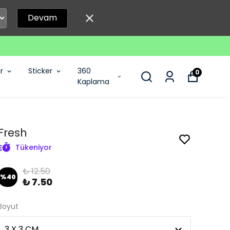
Devam
r
Sticker
360
0
Kaplama
Fresh
Tükeniyor
₺ 12.50
%
40
₺ 7.50
Boyut