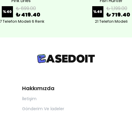
Pink Lines
Fish Hunter
₺ 699.00
₺ 1,199.00
%
40
%
40
₺ 419.40
₺ 719.40
7 Telefon Modeli 6 Renk
21 Telefon Modeli
Hakkımızda
İletişim
Gönderim Ve İadeler