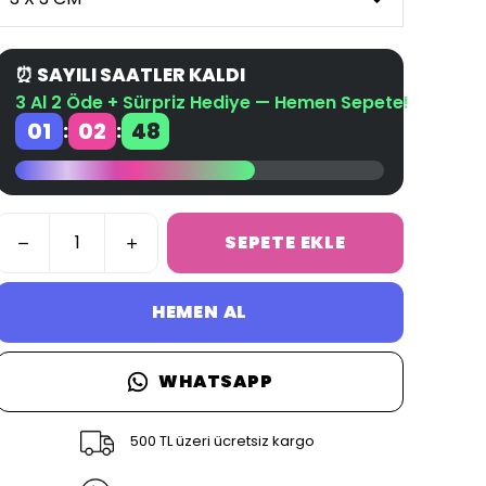
⏰ SAYILI SAATLER KALDI
3 Al 2 Öde + Sürpriz Hediye — Hemen Sepete!
01
02
47
:
:
SEPETE EKLE
HEMEN AL
WHATSAPP
500 TL üzeri ücretsiz kargo