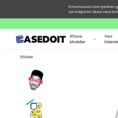
Konumunuza özel içerikleri 
için başka bir ülkeyi veya böl
iPhone
Yeni
Modeller
Gelenle
Sticker