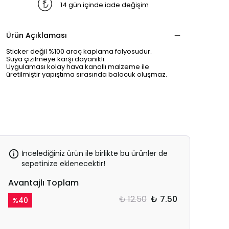
14 gün içinde iade değişim
Ürün Açıklaması
Sticker değil %100 araç kaplama folyosudur.
Suya çizilmeye karşı dayanıklı.
Uygulaması kolay hava kanallı malzeme ile
üretilmiştir yapıştıma sırasında balocuk oluşmaz.
İncelediğiniz ürün ile birlikte bu ürünler de
sepetinize eklenecektir!
Avantajlı Toplam
₺ 12.50
₺ 7.50
%
40