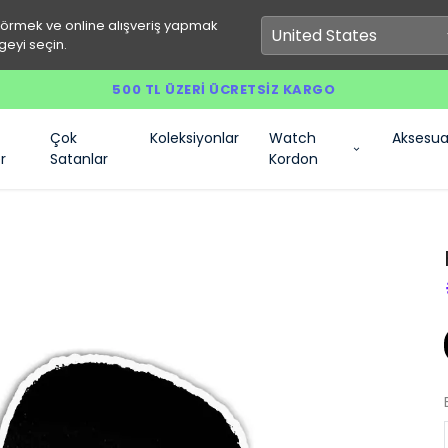
görmek ve online alışveriş yapmak
geyi seçin.
500 TL ÜZERI ÜCRETSIZ KARGO
Çok
Koleksiyonlar
Watch
Aksesua
r
Satanlar
Kordon