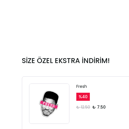
SİZE ÖZEL EKSTRA İNDİRİM!
Fresh
%
40
₺ 12.50
₺ 7.50