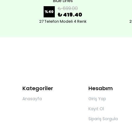
Blue Lines
₺ 699.00
%
40
₺ 419.40
27 Telefon Modeli 4 Renk
2
Kategoriler
Hesabım
Anasayfa
Giriş Yap
Kayıt Ol
Sipariş Sorgula