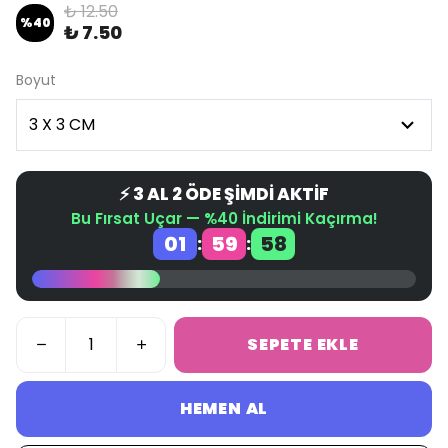
₺ 12.50
%
40
₺ 7.50
Boyut
⚡ 3 AL 2 ÖDE ŞİMDİ AKTİF
Bu Fırsat Uçar — %40 İndirimi Kaçırma!
01
59
58
:
:
SEPETE EKLE
HEMEN AL