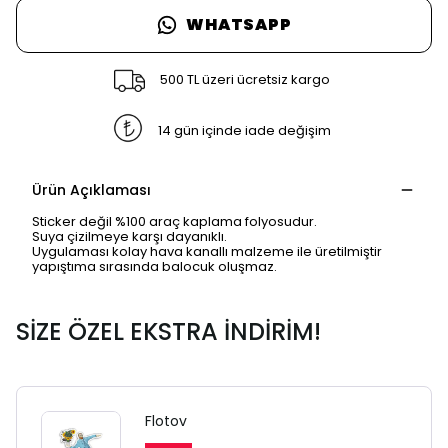
WHATSAPP
500 TL üzeri ücretsiz kargo
14 gün içinde iade değişim
Ürün Açıklaması
Sticker değil %100 araç kaplama folyosudur.
Suya çizilmeye karşı dayanıklı.
Uygulaması kolay hava kanallı malzeme ile üretilmiştir
yapıştıma sırasında balocuk oluşmaz.
SİZE ÖZEL EKSTRA İNDİRİM!
SAFARİ GİZLİ SEKME
UYARISI
Flotov