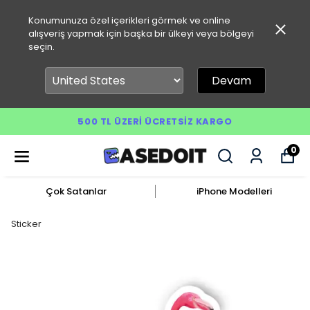
Konumunuza özel içerikleri görmek ve online
alışveriş yapmak için başka bir ülkeyi veya bölgeyi
seçin.
Devam
500 TL ÜZERI ÜCRETSIZ KARGO
0
Çok Satanlar
iPhone Modelleri
Sticker