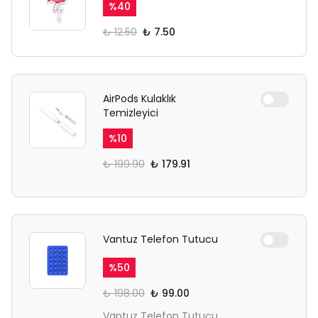
%
40
₺ 12.50
₺ 7.50
AirPods Kulaklık
Temizleyici
%
10
₺ 199.90
₺ 179.91
Vantuz Telefon Tutucu
%
50
₺ 198.00
₺ 99.00
Vantuz Telefon Tutucu