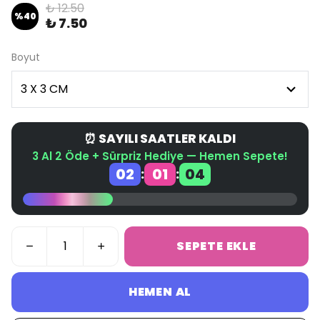
₺ 12.50
%
40
₺ 7.50
Boyut
⏰ SAYILI SAATLER KALDI
3 Al 2 Öde + Sürpriz Hediye — Hemen Sepete!
02
01
04
:
:
SEPETE EKLE
HEMEN AL