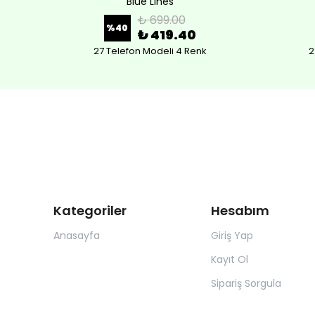
Blue Lines
₺ 699.00
%
40
₺ 419.40
27 Telefon Modeli 4 Renk
2
Kategoriler
Hesabım
Anasayfa
Giriş Yap
Kayıt Ol
Sipariş Sorgula