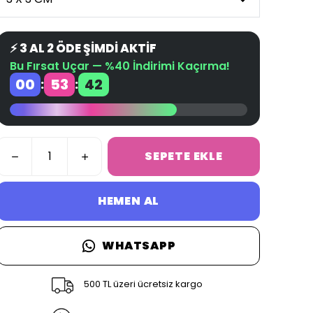
⚡ 3 AL 2 ÖDE ŞİMDİ AKTİF
Bu Fırsat Uçar — %40 İndirimi Kaçırma!
00
53
41
:
:
SEPETE EKLE
HEMEN AL
WHATSAPP
500 TL üzeri ücretsiz kargo