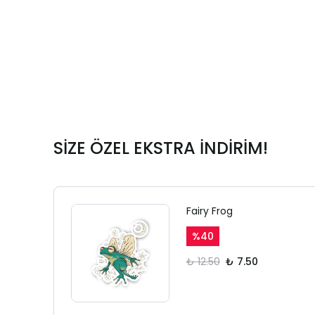
SİZE ÖZEL EKSTRA İNDİRİM!
Fairy Frog
%
40
₺ 12.50
₺ 7.50