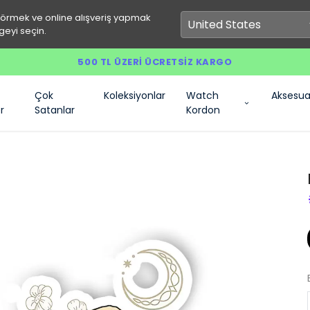
görmek ve online alışveriş yapmak
geyi seçin.
500 TL ÜZERI ÜCRETSIZ KARGO
Çok
Koleksiyonlar
Watch
Aksesua
r
Satanlar
Kordon