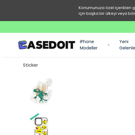
Konumunuza özel içerikleri 
için başka bir ülkeyi veya böl
iPhone
Yeni
Modeller
Gelenle
Sticker