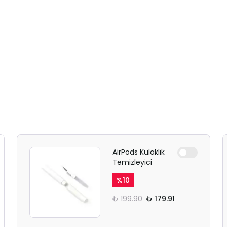
AirPods Kulaklık
Temizleyici
%
10
₺ 199.90
₺ 179.91