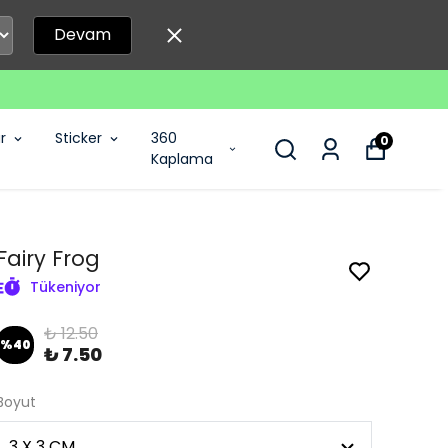
Devam
r
Sticker
360
0
Kaplama
Fairy Frog
Tükeniyor
₺ 12.50
%
40
₺ 7.50
Boyut