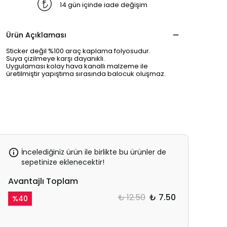
14 gün içinde iade değişim
Ürün Açıklaması
Sticker değil %100 araç kaplama folyosudur.
Suya çizilmeye karşı dayanıklı.
Uygulaması kolay hava kanallı malzeme ile
üretilmiştir yapıştıma sırasında balocuk oluşmaz.
İncelediğiniz ürün ile birlikte bu ürünler de
sepetinize eklenecektir!
Avantajlı Toplam
₺ 12.50
₺ 7.50
%
40