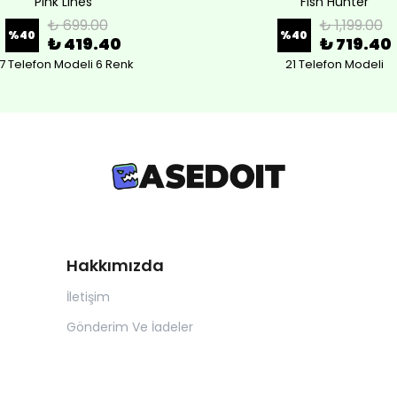
Pink Lines
Fish Hunter
₺ 699.00
₺ 1,199.00
%
40
%
40
₺ 419.40
₺ 719.40
7 Telefon Modeli 6 Renk
21 Telefon Modeli
Hakkımızda
İletişim
Gönderim Ve İadeler