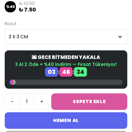
₺ 12.50
%
40
₺ 7.50
Boyut
🌆 GECE BİTMEDEN YAKALA
3 Al 2 Öde + %40 İndirim — Fırsat Tükeniyor!
03
46
34
:
:
SEPETE EKLE
HEMEN AL