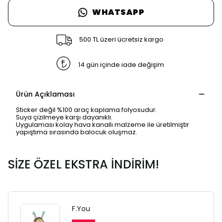
WHATSAPP
500 TL üzeri ücretsiz kargo
14 gün içinde iade değişim
Ürün Açıklaması
Sticker değil %100 araç kaplama folyosudur.
Suya çizilmeye karşı dayanıklı.
Uygulaması kolay hava kanallı malzeme ile üretilmiştir
yapıştıma sırasında balocuk oluşmaz.
SİZE ÖZEL EKSTRA İNDİRİM!
SAFARİ GİZLİ SEKME
UYARISI
F.You