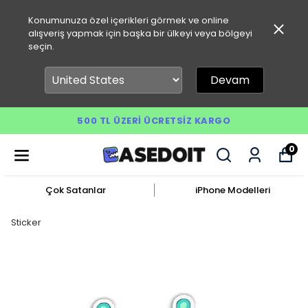
Konumunuza özel içerikleri görmek ve online
alışveriş yapmak için başka bir ülkeyi veya bölgeyi
seçin.
Devam
500 TL ÜZERI ÜCRETSIZ KARGO
0
Çok Satanlar
iPhone Modelleri
Sticker