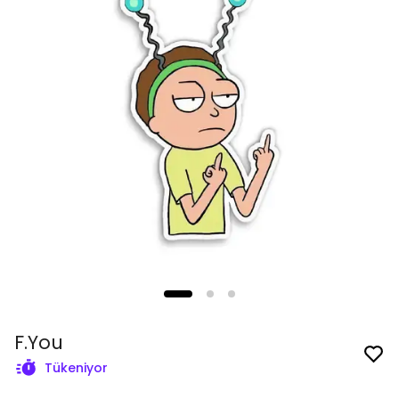
F.You
Tükeniyor