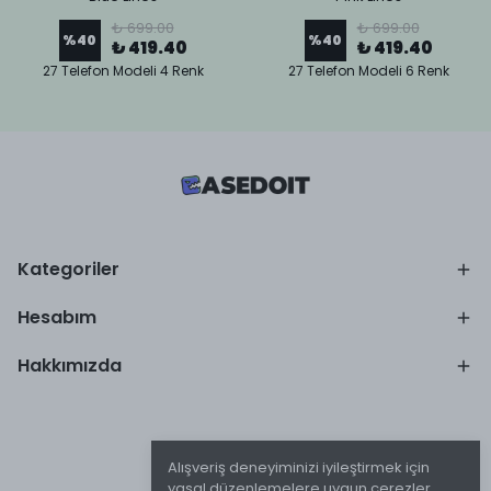
₺ 699.00
₺ 699.00
%
40
%
40
₺ 419.40
₺ 419.40
27 Telefon Modeli 4 Renk
27 Telefon Modeli 6 Renk
Kategoriler
Hesabım
Hakkımızda
Alışveriş deneyiminizi iyileştirmek için
yasal düzenlemelere uygun çerezler