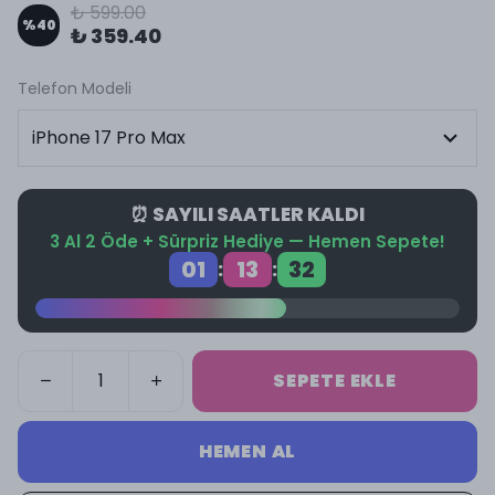
₺ 599.00
%
40
₺ 359.40
Telefon Modeli
⏰ SAYILI SAATLER KALDI
3 Al 2 Öde + Sürpriz Hediye — Hemen Sepete!
01
13
32
:
:
SEPETE EKLE
HEMEN AL