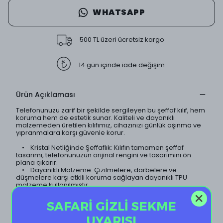
WHATSAPP
500 TL üzeri ücretsiz kargo
14 gün içinde iade değişim
Ürün Açıklaması
Telefonunuzu zarif bir şekilde sergileyen bu şeffaf kılıf, hem
koruma hem de estetik sunar. Kaliteli ve dayanıklı
malzemeden üretilen kılıfımız, cihazınızı günlük aşınma ve
yıpranmalara karşı güvenle korur.
• Kristal Netliğinde Şeffaflık: Kılıfın tamamen şeffaf
tasarımı, telefonunuzun orijinal rengini ve tasarımını ön
plana çıkarır.
• Dayanıklı Malzeme: Çizilmelere, darbelere ve
düşmelere karşı etkili koruma sağlayan dayanıklı TPU
malzeme kullanılmıştır.
• İnce ve Hafif Tasarım: Telefonunuzun ince yapısını
koruyan hafif tasarımı sayesinde, kılıf neredeyse
SAFARİ GİZLİ SEKME
görünmezdir.
• Sararma Yapmaz: Özel kaplama teknolojisi sayesinde
UYARISI
kılıf uzun süre sararma yapmaz ve ilk günkü şeffaflığını