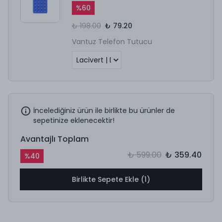
%
60
₺ 198.00
₺ 79.20
Vantuz Telefon Tutucu
İncelediğiniz ürün ile birlikte bu ürünler de
sepetinize eklenecektir!
Avantajlı Toplam
₺ 599.00
₺ 359.40
%
40
Birlikte Sepete Ekle (1)