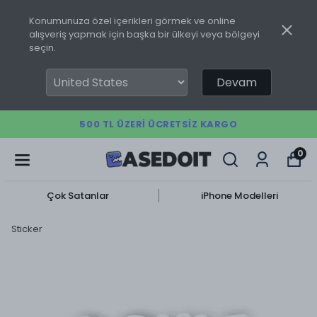
Konumunuza özel içerikleri görmek ve online
alışveriş yapmak için başka bir ülkeyi veya bölgeyi
seçin.
Devam
500 TL ÜZERI ÜCRETSIZ KARGO
0
Çok Satanlar
iPhone Modelleri
Sticker