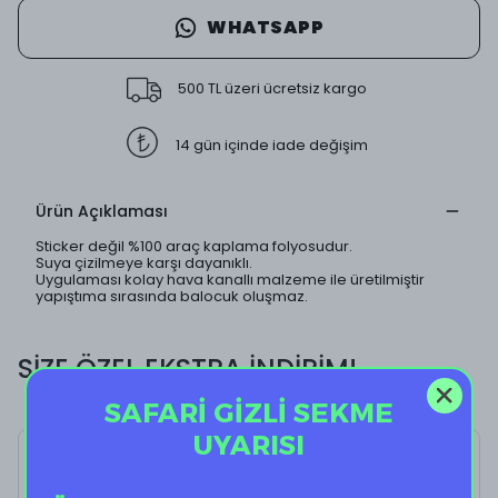
WHATSAPP
500 TL üzeri ücretsiz kargo
14 gün içinde iade değişim
Ürün Açıklaması
Sticker değil %100 araç kaplama folyosudur.
Suya çizilmeye karşı dayanıklı.
Uygulaması kolay hava kanallı malzeme ile üretilmiştir
yapıştıma sırasında balocuk oluşmaz.
SİZE ÖZEL EKSTRA İNDİRİM!
SAFARİ GİZLİ SEKME
UYARISI
Donut Worry