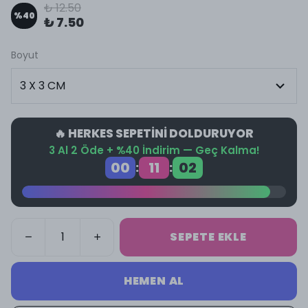
₺ 12.50
%
40
₺ 7.50
Boyut
🔥 HERKES SEPETİNİ DOLDURUYOR
3 Al 2 Öde + %40 İndirim — Geç Kalma!
00
11
02
:
:
SEPETE EKLE
HEMEN AL