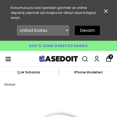
Konumunuza özel içerikleri görmek ve online
alışveriş yapmak için başka bir ülkeyi veya bölgeyi
seçin.
Devam
500 TL ÜZERI ÜCRETSIZ KARGO
0
Çok Satanlar
iPhone Modelleri
Sticker