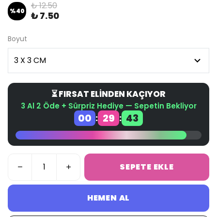
₺ 12.50
%
40
₺ 7.50
Boyut
⏳ FIRSAT ELİNDEN KAÇIYOR
3 Al 2 Öde + Sürpriz Hediye — Sepetin Bekliyor
00
29
43
:
:
SEPETE EKLE
HEMEN AL