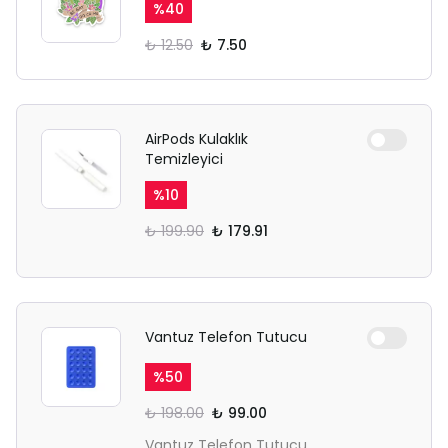
%
40
₺ 12.50
₺ 7.50
AirPods Kulaklık
Temizleyici
%
10
₺ 199.90
₺ 179.91
Vantuz Telefon Tutucu
%
50
₺ 198.00
₺ 99.00
Vantuz Telefon Tutucu