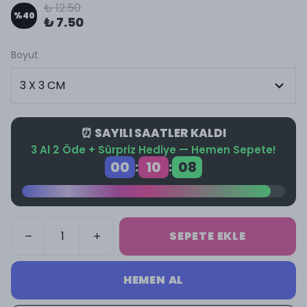
₺ 12.50
%
40
₺ 7.50
Boyut
⏰ SAYILI SAATLER KALDI
3 Al 2 Öde + Sürpriz Hediye — Hemen Sepete!
00
10
08
:
:
SEPETE EKLE
HEMEN AL