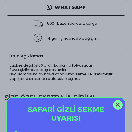
WHATSAPP
500 TL üzeri ücretsiz kargo
14 gün içinde iade değişim
Ürün Açıklaması
Sticker değil %100 araç kaplama folyosudur.
Suya çizilmeye karşı dayanıklı.
Uygulaması kolay hava kanallı malzeme ile üretilmiştir
yapıştıma sırasında balocuk oluşmaz.
SİZE ÖZEL EKSTRA İNDİRİM!
SAFARİ GİZLİ SEKME
UYARISI
Daryl