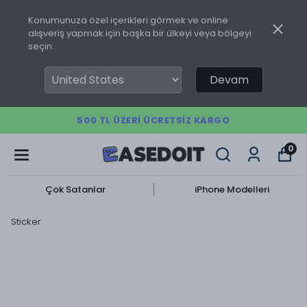
Konumunuza özel içerikleri görmek ve online
alışveriş yapmak için başka bir ülkeyi veya bölgeyi
seçin.
Devam
500 TL ÜZERI ÜCRETSIZ KARGO
0
Çok Satanlar
iPhone Modelleri
Sticker