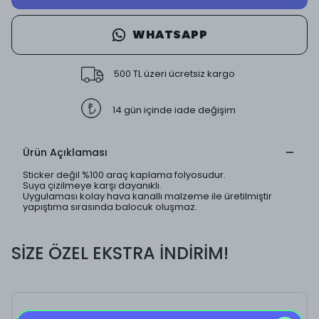
WHATSAPP
500 TL üzeri ücretsiz kargo
14 gün içinde iade değişim
Ürün Açıklaması
Sticker değil %100 araç kaplama folyosudur.
Suya çizilmeye karşı dayanıklı.
Uygulaması kolay hava kanallı malzeme ile üretilmiştir
yapıştıma sırasında balocuk oluşmaz.
SİZE ÖZEL EKSTRA İNDİRİM!
Come True