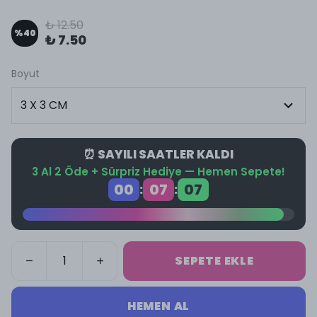
₺ 12.50
%
40
₺ 7.50
Boyut
⏰ SAYILI SAATLER KALDI
3 Al 2 Öde + Sürpriz Hediye — Hemen Sepete!
00
07
06
:
:
SEPETE EKLE
HEMEN AL