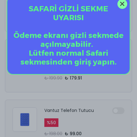
SAFARİ GİZLİ SEKME
%
40
UYARISI
₺ 12.50
₺ 7.50
Ödeme ekranı gizli sekmede
açılmayabilir.
AirPods Kulaklık
Lütfen normal Safari
Temizleyici
sekmesinden giriş yapın.
%
10
₺ 199.90
₺ 179.91
Vantuz Telefon Tutucu
%
50
₺ 198.00
₺ 99.00