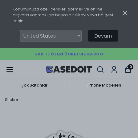
Konumunuza özel içerikleri görmek ve online
alışveriş yapmak için başka bir ülkeyi veya bölgeyi
seçin.
Devam
500 TL ÜZERI ÜCRETSIZ KARGO
0
Çok Satanlar
iPhone Modelleri
Sticker