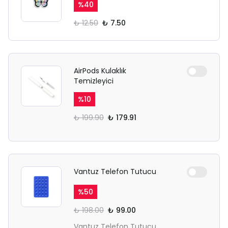
%
40
₺ 12.50
₺ 7.50
AirPods Kulaklık
Temizleyici
%
10
₺ 199.90
₺ 179.91
Vantuz Telefon Tutucu
%
50
₺ 198.00
₺ 99.00
Vantuz Telefon Tutucu