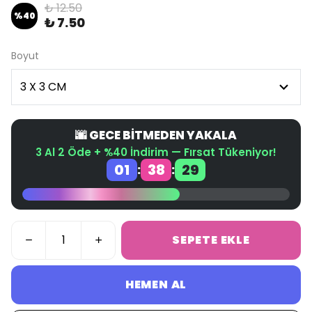
₺ 12.50
%
40
₺ 7.50
Boyut
🌆 GECE BİTMEDEN YAKALA
3 Al 2 Öde + %40 İndirim — Fırsat Tükeniyor!
01
38
29
:
:
SEPETE EKLE
HEMEN AL