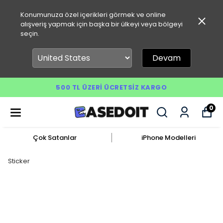
Konumunuza özel içerikleri görmek ve online
alışveriş yapmak için başka bir ülkeyi veya bölgeyi
seçin.
Devam
500 TL ÜZERI ÜCRETSIZ KARGO
0
Çok Satanlar
iPhone Modelleri
Sticker