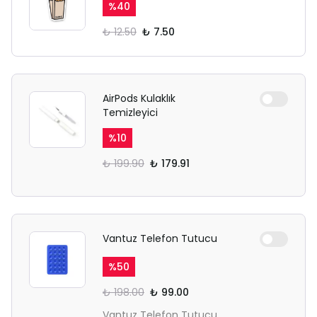
%
40
₺ 12.50
₺ 7.50
AirPods Kulaklık
Temizleyici
%
10
₺ 199.90
₺ 179.91
Vantuz Telefon Tutucu
%
50
₺ 198.00
₺ 99.00
Vantuz Telefon Tutucu