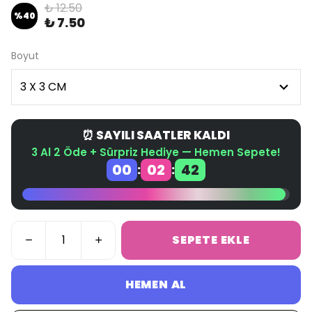
₺ 12.50
%
40
₺ 7.50
Boyut
⏰ SAYILI SAATLER KALDI
3 Al 2 Öde + Sürpriz Hediye — Hemen Sepete!
00
02
42
:
:
SEPETE EKLE
HEMEN AL