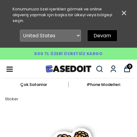
Konumunuza özel içerikleri görmek ve online
alışveriş yapmak için başka bir ülkeyi veya bölgeyi
seçin.
Devam
500 TL ÜZERI ÜCRETSIZ KARGO
0
Çok Satanlar
iPhone Modelleri
Sticker