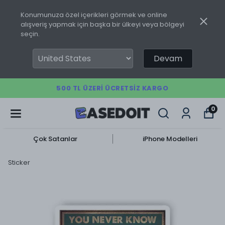
Konumunuza özel içerikleri görmek ve online
alışveriş yapmak için başka bir ülkeyi veya bölgeyi
seçin.
Devam
500 TL ÜZERI ÜCRETSIZ KARGO
0
Çok Satanlar
iPhone Modelleri
Sticker