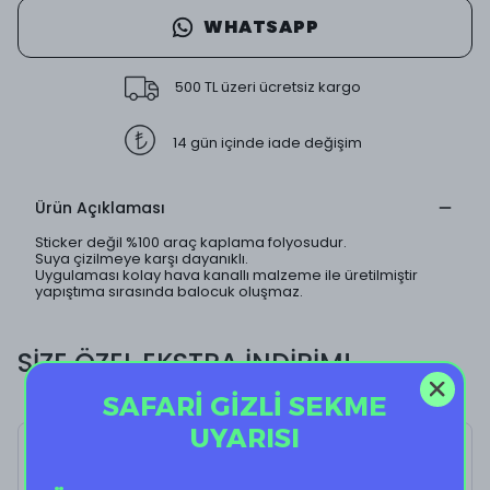
WHATSAPP
500 TL üzeri ücretsiz kargo
14 gün içinde iade değişim
Ürün Açıklaması
Sticker değil %100 araç kaplama folyosudur.
Suya çizilmeye karşı dayanıklı.
Uygulaması kolay hava kanallı malzeme ile üretilmiştir
yapıştıma sırasında balocuk oluşmaz.
SİZE ÖZEL EKSTRA İNDİRİM!
SAFARİ GİZLİ SEKME
UYARISI
Choice You