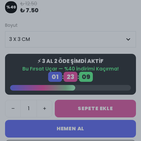
₺ 12.50
%
40
₺ 7.50
Boyut
⚡ 3 AL 2 ÖDE ŞİMDİ AKTİF
Bu Fırsat Uçar — %40 İndirimi Kaçırma!
01
23
09
:
:
SEPETE EKLE
HEMEN AL