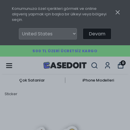
Konumunuza özel içerikleri görmek ve online
alışveriş yapmak için başka bir ülkeyi veya bölgeyi
seçin.
Devam
500 TL ÜZERI ÜCRETSIZ KARGO
0
Çok Satanlar
iPhone Modelleri
Sticker