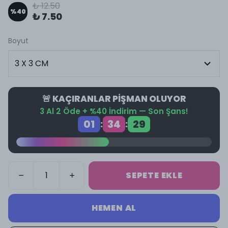
₺ 12.50
%
40
₺ 7.50
Boyut
🚨 KAÇIRANLAR PİŞMAN OLUYOR
3 Al 2 Öde + %40 İndirim — Son Şans!
01
34
28
:
:
SEPETE EKLE
HEMEN AL