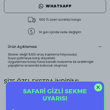
WHATSAPP
500 TL üzeri ücretsiz kargo
14 gün içinde iade değişim
Ürün Açıklaması
Sticker değil %100 araç kaplama folyosudur.
Suya çizilmeye karşı dayanıklı.
Uygulaması kolay hava kanallı malzeme ile üretilmiştir
yapıştıma sırasında balocuk oluşmaz.
SİZE ÖZEL EKSTRA İNDİRİM!
SAFARİ GİZLİ SEKME
UYARISI
Chick Tea