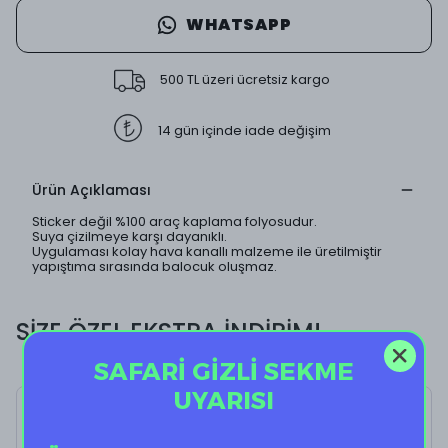
WHATSAPP
500 TL üzeri ücretsiz kargo
14 gün içinde iade değişim
Ürün Açıklaması
Sticker değil %100 araç kaplama folyosudur.
Suya çizilmeye karşı dayanıklı.
Uygulaması kolay hava kanallı malzeme ile üretilmiştir
yapıştıma sırasında balocuk oluşmaz.
SİZE ÖZEL EKSTRA İNDİRİM!
SAFARİ GİZLİ SEKME
UYARISI
CarolineKey