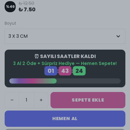
₺ 12.50
%
40
₺ 7.50
Boyut
⏰ SAYILI SAATLER KALDI
3 Al 2 Öde + Sürpriz Hediye — Hemen Sepete!
01
43
24
:
:
SEPETE EKLE
HEMEN AL