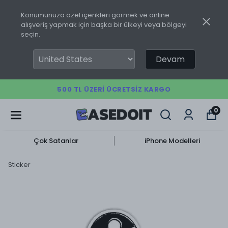
Konumunuza özel içerikleri görmek ve online
alışveriş yapmak için başka bir ülkeyi veya bölgeyi
seçin.
Devam
500 TL ÜZERI ÜCRETSIZ KARGO
0
Çok Satanlar
iPhone Modelleri
Sticker